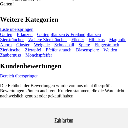
Garten!
Weitere Kategorien
Liste überspringen
Garten
Pflanzen
Gartenpflanzen & Freilandpflanzen
Ziersträucher
Weitere Ziersträucher
Flieder
Hibiskus
Magnolie
Ahorn
Ginster
Weigelie
Schneeball
Spiere
Fingerstrauch
Zierkirsche
Zierapfel
Pfeifenstrauch
Blasenspiere
Weiden
Zaubernuss
Mönchspfeffer
Kundenbewertungen
Bereich überspringen
Die Echtheit der Bewertungen wurde von uns nicht überprüft.
Bewertungen können auch von Kunden stammen, die die Ware nicht
nachweislich genutzt oder gekauft haben.
Zahlarten