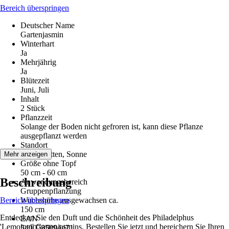
Bereich überspringen
Deutscher Name
Gartenjasmin
Winterhart
Ja
Mehrjährig
Ja
Blütezeit
Juni, Juli
Inhalt
2 Stück
Pflanzzeit
Solange der Boden nicht gefroren ist, kann diese Pflanze
ausgepflanzt werden
Standort
Halbschatten, Sonne
Mehr anzeigen
Größe ohne Topf
50 cm - 60 cm
Beschreibung
Anwendungsbereich
Gruppenpflanzung
Bereich überspringen
Wuchshöhe ausgewachsen ca.
150 cm
Entdecken Sie den Duft und die Schönheit des Philadelphus
EAN
'Lemoinei' Gartenjasmins. Bestellen Sie jetzt und bereichern Sie Ihren
5400785094471