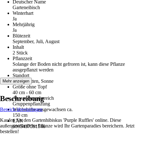
Deutscher Name
Garteneibisch
Winterhart
Ja
Mehrjährig
Ja
Blütezeit
September, Juli, August
Inhalt
2 Stück
Pflanzzeit
Solange der Boden nicht gefroren ist, kann diese Pflanze
ausgepflanzt werden
Standort
Halbschatten, Sonne
Mehr anzeigen
Größe ohne Topf
40 cm - 60 cm
Beschreibung
Anwendungsbereich
Gruppenpflanzung
Bereich überspringen
Wuchshöhe ausgewachsen ca.
150 cm
Kaufen Sie den Gartenhibiskus 'Purple Ruffles' online. Diese
EAN
außergewöhnliche Pflanze wird Ihr Gartenparadies bereichern. Jetzt
6095437591546
bestellen!