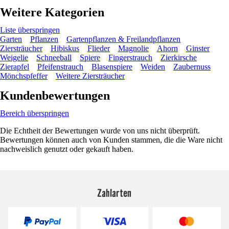
Weitere Kategorien
Liste überspringen
Garten
Pflanzen
Gartenpflanzen & Freilandpflanzen
Ziersträucher
Hibiskus
Flieder
Magnolie
Ahorn
Ginster
Weigelie
Schneeball
Spiere
Fingerstrauch
Zierkirsche
Zierapfel
Pfeifenstrauch
Blasenspiere
Weiden
Zaubernuss
Mönchspfeffer
Weitere Ziersträucher
Kundenbewertungen
Bereich überspringen
Die Echtheit der Bewertungen wurde von uns nicht überprüft.
Bewertungen können auch von Kunden stammen, die die Ware nicht
nachweislich genutzt oder gekauft haben.
Zahlarten