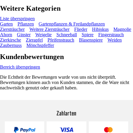
Weitere Kategorien
Liste überspringen
Garten
Pflanzen
Gartenpflanzen & Freilandpflanzen
Ziersträucher
Weitere Ziersträucher
Flieder
Hibiskus
Magnolie
Ahorn
Ginster
Weigelie
Schneeball
Spiere
Fingerstrauch
Zierkirsche
Zierapfel
Pfeifenstrauch
Blasenspiere
Weiden
Zaubernuss
Mönchspfeffer
Kundenbewertungen
Bereich überspringen
Die Echtheit der Bewertungen wurde von uns nicht überprüft.
Bewertungen können auch von Kunden stammen, die die Ware nicht
nachweislich genutzt oder gekauft haben.
Zahlarten