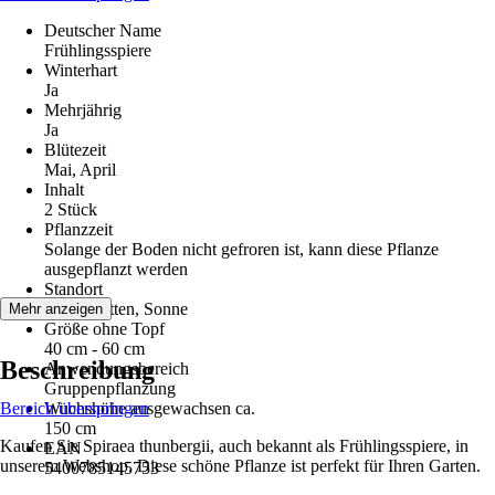
Deutscher Name
Frühlingsspiere
Winterhart
Ja
Mehrjährig
Ja
Blütezeit
Mai, April
Inhalt
2 Stück
Pflanzzeit
Solange der Boden nicht gefroren ist, kann diese Pflanze
ausgepflanzt werden
Standort
Halbschatten, Sonne
Mehr anzeigen
Größe ohne Topf
40 cm - 60 cm
Beschreibung
Anwendungsbereich
Gruppenpflanzung
Bereich überspringen
Wuchshöhe ausgewachsen ca.
150 cm
Kaufen Sie Spiraea thunbergii, auch bekannt als Frühlingsspiere, in
EAN
unserem Webshop. Diese schöne Pflanze ist perfekt für Ihren Garten.
5400785145753