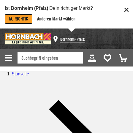
Ist
Bornheim (Pfalz)
Dein richtiger Markt?
JA, RICHTIG
Anderen Markt wählen
Bornheim (Pfalz)
Startseite