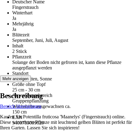
Deutscher Name
Fingerstrauch
Winterhart
Ja
Mehrjährig
Ja
Blütezeit
September, Juni, Juli, August
Inhalt
2 Stück
Pflanzzeit
Solange der Boden nicht gefroren ist, kann diese Pflanze
ausgepflanzt werden
Standort
Halbschatten, Sonne
Mehr anzeigen
Größe ohne Topf
25 cm - 30 cm
Beschreibung
Anwendungsbereich
Gruppenpflanzung
Bereich überspringen
Wuchshöhe ausgewachsen ca.
150 cm
Kaufen Sie Potentilla fruticosa 'Maanelys' (Fingerstrauch) online.
EAN
Diese winterharte Pflanze mit leuchtend gelben Blüten ist perfekt für
5400785099629
Ihren Garten. Lassen Sie sich inspirieren!