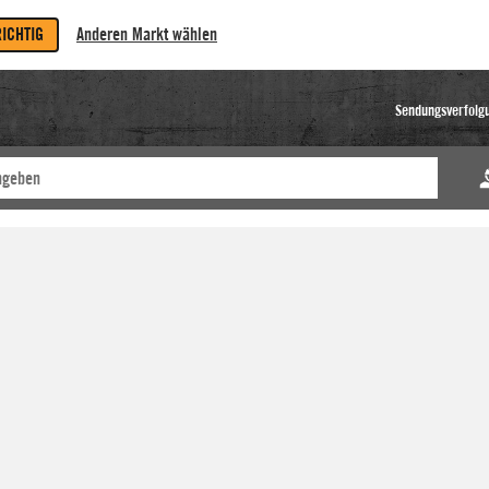
RICHTIG
Anderen Markt wählen
Sendungsverfolg