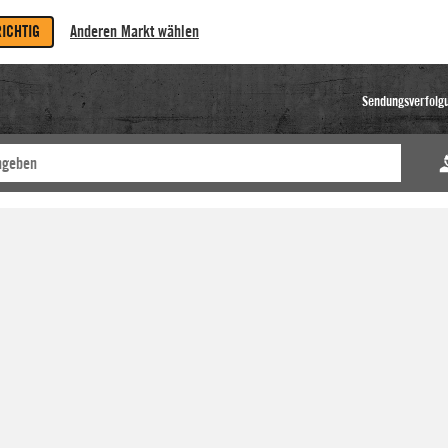
RICHTIG
Anderen Markt wählen
Sendungsverfolg