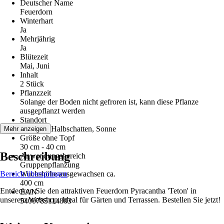
Deutscher Name
Feuerdorn
Winterhart
Ja
Mehrjährig
Ja
Blütezeit
Mai, Juni
Inhalt
2 Stück
Pflanzzeit
Solange der Boden nicht gefroren ist, kann diese Pflanze
ausgepflanzt werden
Standort
Schatten, Halbschatten, Sonne
Mehr anzeigen
Größe ohne Topf
30 cm - 40 cm
Beschreibung
Anwendungsbereich
Gruppenpflanzung
Bereich überspringen
Wuchshöhe ausgewachsen ca.
400 cm
Entdecken Sie den attraktiven Feuerdorn Pyracantha 'Teton' in
EAN
unserem Webshop. Ideal für Gärten und Terrassen. Bestellen Sie jetzt!
5400785114803