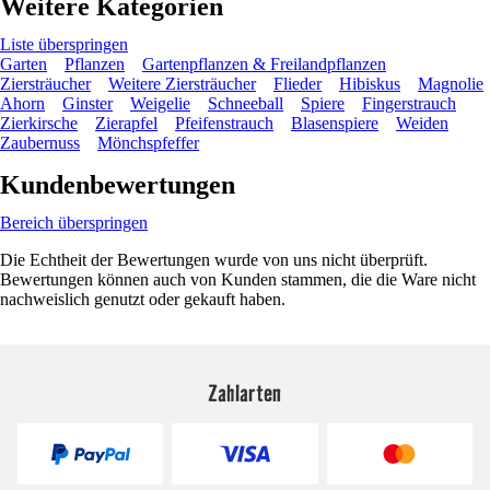
Weitere Kategorien
Liste überspringen
Garten
Pflanzen
Gartenpflanzen & Freilandpflanzen
Ziersträucher
Weitere Ziersträucher
Flieder
Hibiskus
Magnolie
Ahorn
Ginster
Weigelie
Schneeball
Spiere
Fingerstrauch
Zierkirsche
Zierapfel
Pfeifenstrauch
Blasenspiere
Weiden
Zaubernuss
Mönchspfeffer
Kundenbewertungen
Bereich überspringen
Die Echtheit der Bewertungen wurde von uns nicht überprüft.
Bewertungen können auch von Kunden stammen, die die Ware nicht
nachweislich genutzt oder gekauft haben.
Zahlarten