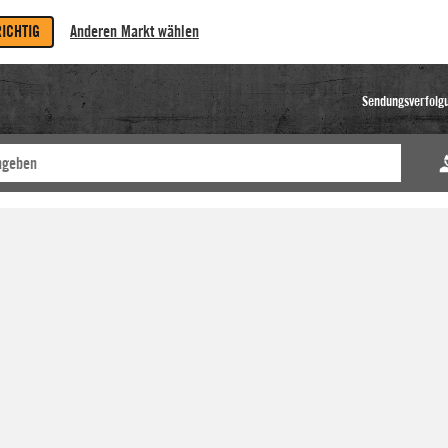
RICHTIG
Anderen Markt wählen
Sendungsverfolg