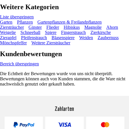
Weitere Kategorien
Liste überspringen
Garten
Pflanzen
Gartenpflanzen & Freilandpflanzen
Ziersträucher
Ginster
Flieder
Hibiskus
Magnolie
Ahorn
Weigelie
Schneeball
Spiere
Fingerstrauch
Zierkirsche
Zierapfel
Pfeifenstrauch
Blasenspiere
Weiden
Zaubernuss
Mönchspfeffer
Weitere Ziersträucher
Kundenbewertungen
Bereich überspringen
Die Echtheit der Bewertungen wurde von uns nicht überprüft.
Bewertungen können auch von Kunden stammen, die die Ware nicht
nachweislich genutzt oder gekauft haben.
Zahlarten