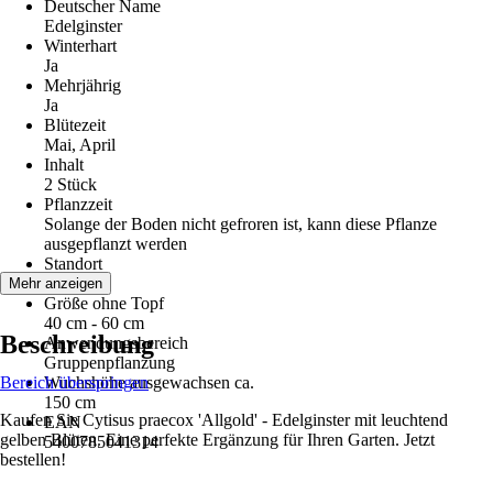
Deutscher Name
Edelginster
Winterhart
Ja
Mehrjährig
Ja
Blütezeit
Mai, April
Inhalt
2 Stück
Pflanzzeit
Solange der Boden nicht gefroren ist, kann diese Pflanze
ausgepflanzt werden
Standort
Sonne
Mehr anzeigen
Größe ohne Topf
40 cm - 60 cm
Beschreibung
Anwendungsbereich
Gruppenpflanzung
Bereich überspringen
Wuchshöhe ausgewachsen ca.
150 cm
Kaufen Sie Cytisus praecox 'Allgold' - Edelginster mit leuchtend
EAN
gelben Blüten. Eine perfekte Ergänzung für Ihren Garten. Jetzt
5400785041314
bestellen!