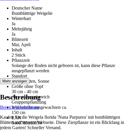
Deutscher Name
Buntblättrige Weigelie
Winterhart
Ja
Mehrjährig
Ja
Blütezeit
Mai, April
Inhalt
2 Stück
Pflanzzeit
Solange der Boden nicht gefroren ist, kann diese Pflanze
ausgepflanzt werden
Standort
Halbschatten, Sonne
Mehr anzeigen
Größe ohne Topf
30 cm - 40 cm
Beschreibung
Anwendungsbereich
Gruppenpflanzung
Bereich überspringen
Wuchshöhe ausgewachsen ca.
150 cm
Kaufen Sie die Weigela florida 'Nana Purpurea' mit buntblättrigen
EAN
Blättern auf unserer Webseite. Diese Zierpflanze ist ein Blickfang in
5400785160954
jedem Garten! Schneller Versand.