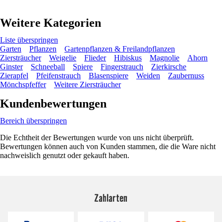
Weitere Kategorien
Liste überspringen
Garten
Pflanzen
Gartenpflanzen & Freilandpflanzen
Ziersträucher
Weigelie
Flieder
Hibiskus
Magnolie
Ahorn
Ginster
Schneeball
Spiere
Fingerstrauch
Zierkirsche
Zierapfel
Pfeifenstrauch
Blasenspiere
Weiden
Zaubernuss
Mönchspfeffer
Weitere Ziersträucher
Kundenbewertungen
Bereich überspringen
Die Echtheit der Bewertungen wurde von uns nicht überprüft.
Bewertungen können auch von Kunden stammen, die die Ware nicht
nachweislich genutzt oder gekauft haben.
Zahlarten