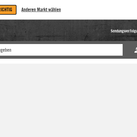
RICHTIG
Anderen Markt wählen
Sendungsverfolg