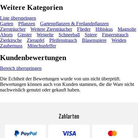
Weitere Kategorien
Liste überspringen
Garten
Pflanzen
Gartenpflanzen & Freilandpflanzen
Ziersträucher
Weitere Ziersträucher
Flieder
Hibiskus
Magnolie
Ahorn
Ginster
Weigelie
Schneeball
Spiere
Fingerstrauch
Zierkirsche
Zierapfel
Pfeifenstrauch
Blasenspiere
Weiden
Zaubernuss
Mönchspfeffer
Kundenbewertungen
Bereich überspringen
Die Echtheit der Bewertungen wurde von uns nicht überprüft.
Bewertungen können auch von Kunden stammen, die die Ware nicht
nachweislich genutzt oder gekauft haben.
Zahlarten