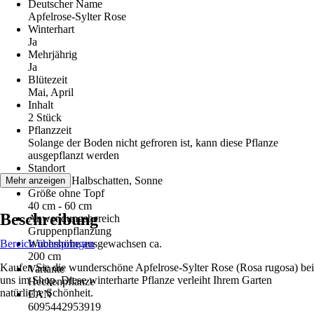
Deutscher Name
Apfelrose-Sylter Rose
Winterhart
Ja
Mehrjährig
Ja
Blütezeit
Mai, April
Inhalt
2 Stück
Pflanzzeit
Solange der Boden nicht gefroren ist, kann diese Pflanze
ausgepflanzt werden
Standort
Schatten, Halbschatten, Sonne
Mehr anzeigen
Größe ohne Topf
40 cm - 60 cm
Beschreibung
Anwendungsbereich
Gruppenpflanzung
Bereich überspringen
Wuchshöhe ausgewachsen ca.
200 cm
Kaufen Sie die wunderschöne Apfelrose-Sylter Rose (Rosa rugosa) bei
Variante
uns im Shop. Diese winterharte Pflanze verleiht Ihrem Garten
Heckenpflanze
natürliche Schönheit.
EAN
6095442953919