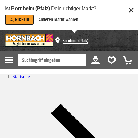
Ist
Bornheim (Pfalz)
Dein richtiger Markt?
JA, RICHTIG
Anderen Markt wählen
Bornheim (Pfalz)
Startseite