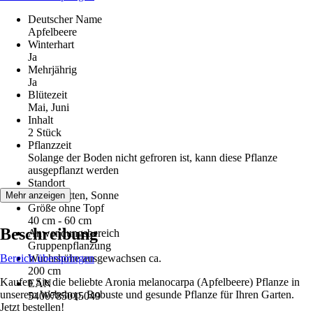
Deutscher Name
Apfelbeere
Winterhart
Ja
Mehrjährig
Ja
Blütezeit
Mai, Juni
Inhalt
2 Stück
Pflanzzeit
Solange der Boden nicht gefroren ist, kann diese Pflanze
ausgepflanzt werden
Standort
Halbschatten, Sonne
Mehr anzeigen
Größe ohne Topf
40 cm - 60 cm
Beschreibung
Anwendungsbereich
Gruppenpflanzung
Bereich überspringen
Wuchshöhe ausgewachsen ca.
200 cm
Kaufen Sie die beliebte Aronia melanocarpa (Apfelbeere) Pflanze in
EAN
unserem Webshop. Robuste und gesunde Pflanze für Ihren Garten.
5400785015049
Jetzt bestellen!