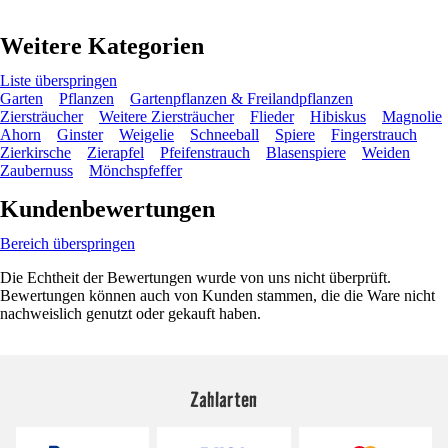
Weitere Kategorien
Liste überspringen
Garten
Pflanzen
Gartenpflanzen & Freilandpflanzen
Ziersträucher
Weitere Ziersträucher
Flieder
Hibiskus
Magnolie
Ahorn
Ginster
Weigelie
Schneeball
Spiere
Fingerstrauch
Zierkirsche
Zierapfel
Pfeifenstrauch
Blasenspiere
Weiden
Zaubernuss
Mönchspfeffer
Kundenbewertungen
Bereich überspringen
Die Echtheit der Bewertungen wurde von uns nicht überprüft.
Bewertungen können auch von Kunden stammen, die die Ware nicht
nachweislich genutzt oder gekauft haben.
Zahlarten