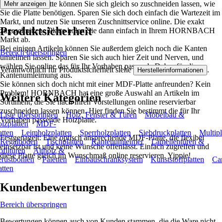
Diese MDF-Platte können Sie sich gleich so zuschneiden lassen, wie
Mehr anzeigen
Sie die Platte benötigen. Sparen Sie sich doch einfach die Wartezeit im
Markt, und nutzen Sie unseren Zuschnittservice online. Die exakt
Produktsicherheit
zugeschnittene Platte holen Sie dann einfach in Ihrem HORNBACH
Markt ab.
Bei einigen Artikeln können Sie außerdem gleich noch die Kanten
Bereich überspringen
umleimen lassen. Sparen Sie sich auch hier Zeit und Nerven, und
wählen Sie online das für Ihr Vorhaben passende Dekor für die
Verantwortlich für Produktsicherheit siehe
.
Herstellerinformationen
Kantenumleimung aus.
Sie können sich doch nicht mit einer MDF-Platte anfreunden? Kein
Problem! HORNBACH hat eine große Auswahl an Artikeln im
Weitere Kategorien
Sortiment, die Sie nach Ihren Vorstellungen online reservierbar
zuschneiden lassen können. Hier finden Sie bestimmt die für Ihr
Liste überspringen
Holz, Fenster & Türen
Möbelbau &
Vorhaben passende Holzplatte.
lzplatten
MDF-
atten
Leimholzplatten
Sperrholzplatten
Siebdruckplatten
Multipl
Festgenagelt: Eine optisch ansprechende MDF-Platte, die flexibel
Regalböden
Tischplatten
Kantenumleimer
Lamellentüren &
einsetzbar ist und keine Wünsche offenlässt. Einfach zugreifen und
ofiltüren
Altholz &
diese Platte gleich im Wunschmaß online reservieren. Yippie!
rüstbohlen
Paletten
Einbauschranksystem
Kunststoffplatten
Ca
atten
Kundenbewertungen
Bereich überspringen
Bewertungen können auch von Kunden stammen, die die Ware nicht