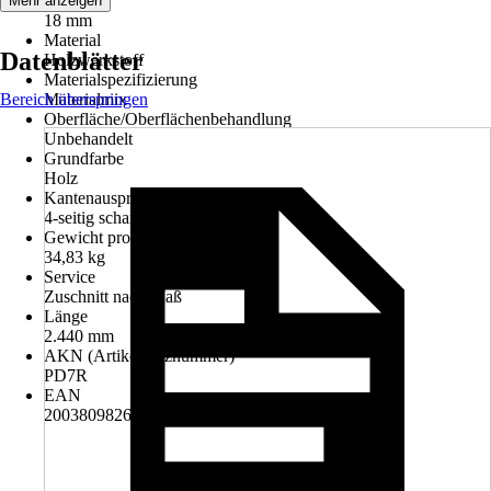
Stärke
Mehr anzeigen
18 mm
Material
Datenblätter
Holzwerkstoff
Materialspezifizierung
Bereich überspringen
Materialmix
Oberfläche/Oberflächenbehandlung
Unbehandelt
Grundfarbe
Holz
Kantenausprägung
4-seitig scharfe Kante
Gewicht pro Stück
34,83 kg
Service
Zuschnitt nach Maß
Länge
2.440 mm
AKN (Artikelkurznummer)
PD7R
EAN
2003809826008, 4005985211102