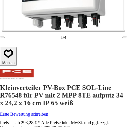
1
/
4
Merken
Kleinverteiler PV-Box PCE SOL-Line
R76548 für PV mit 2 MPP 8TE aufputz 34
x 24,2 x 16 cm IP 65 weiß
Erste Bewertung schreiben
Preis — ab 293,28 € * Alle Preise inkl. MwSt. und ggf. zzgl.