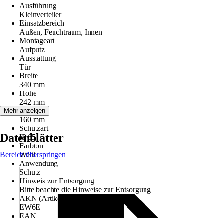
Ausführung
Kleinverteiler
Einsatzbereich
Außen, Feuchtraum, Innen
Montageart
Aufputz
Ausstattung
Tür
Breite
340 mm
Höhe
242 mm
Tiefe
Mehr anzeigen
160 mm
Schutzart
Datenblätter
IP 65
Farbton
Bereich überspringen
Weiß
Anwendung
Schutz
Hinweis zur Entsorgung
Bitte beachte die Hinweise zur Entsorgung
AKN (Artikelkurznummer)
EW6E
EAN