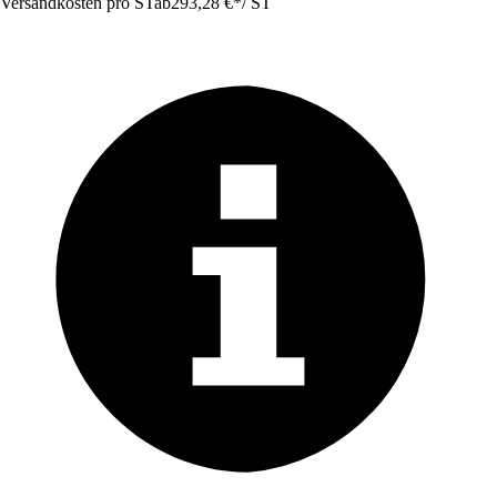
Versandkosten pro ST
ab
293,28 €
*
/
ST