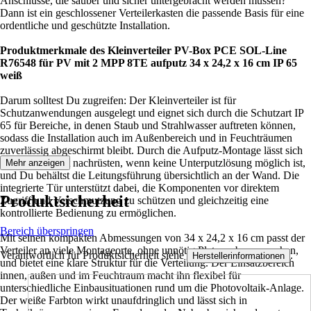
Anschlüsse, die sauber und sicher untergebracht werden müssen?
Dann ist ein geschlossener Verteilerkasten die passende Basis für eine
ordentliche und geschützte Installation.
Produktmerkmale des Kleinverteiler PV-Box PCE SOL-Line
R76548 für PV mit 2 MPP 8TE aufputz 34 x 24,2 x 16 cm IP 65
weiß
Darum solltest Du zugreifen: Der Kleinverteiler ist für
Schutzanwendungen ausgelegt und eignet sich durch die Schutzart IP
65 für Bereiche, in denen Staub und Strahlwasser auftreten können,
sodass die Installation auch im Außenbereich und in Feuchträumen
zuverlässig abgeschirmt bleibt. Durch die Aufputz-Montage lässt sich
der Verteiler gut nachrüsten, wenn keine Unterputzlösung möglich ist,
Mehr anzeigen
und Du behältst die Leitungsführung übersichtlich an der Wand. Die
integrierte Tür unterstützt dabei, die Komponenten vor direktem
Produktsicherheit
Zugriff und Verschmutzung zu schützen und gleichzeitig eine
kontrollierte Bedienung zu ermöglichen.
Bereich überspringen
Mit seinen kompakten Abmessungen von 34 x 24,2 x 16 cm passt der
Verteiler an viele Montageorte, ohne unnötig Platz zu beanspruchen,
Verantwortlich für Produktsicherheit siehe
.
Herstellerinformationen
und bietet eine klare Struktur für die Verteilung. Der Einsatzbereich
innen, außen und im Feuchtraum macht ihn flexibel für
unterschiedliche Einbausituationen rund um die Photovoltaik-Anlage.
Der weiße Farbton wirkt unaufdringlich und lässt sich in