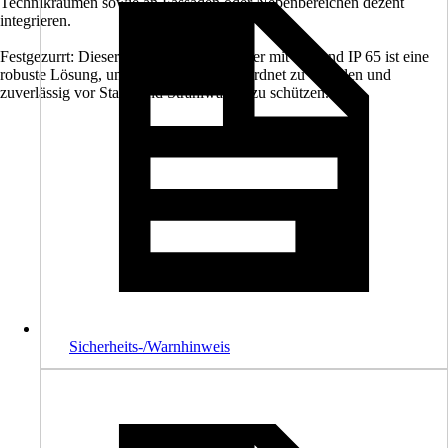
Technikräumen sowie an Fassaden oder Nebenbereichen dezent
integrieren.
Festgezurrt: Dieser Aufputz-Kleinverteiler mit Tür und IP 65 ist eine
robuste Lösung, um PV-Anschlüsse geordnet zu verteilen und
zuverlässig vor Staub und Strahlwasser zu schützen.
Sicherheits-/Warnhinweis