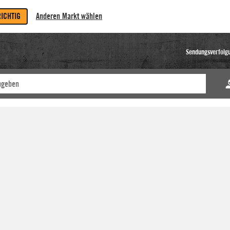
RICHTIG
Anderen Markt wählen
Sendungsverfolg