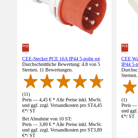
CEE-Stecker PCE 16A IP44 5-polig rot
CEE Wa
Durchschnittliche Bewertung: 4.8 von 5
IP44 5-p
Sternen. 11 Bewertungen.
Durchsch
Sternen
(
11
)
Preis — 4,45 € * Alle Preise inkl. MwSt.
(
1
)
und ggf. zzgl. Versandkosten pro ST
4,45
Preis — 
€
*
/
ST
und ggf.
€
*
/
ST
Bei Abnahme von 10 ST:
Preis — 3,89 € * Alle Preise inkl. MwSt.
und ggf. zzgl. Versandkosten pro ST
3,89
€
*
/
ST