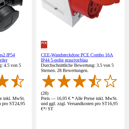
s2 IP54
CEE-Wandsteckdose PCE Combo 16A
eiler
IP44 5-polig grau/rot/blau
: 4.5 von 5
Durchschnittliche Bewertung: 3.5 von 5
Sternen. 28 Bewertungen.
(
28
)
se inkl. MwSt.
Preis — 16,95 € * Alle Preise inkl. MwSt.
n pro ST
24,95
und ggf. zzgl. Versandkosten pro ST
16,95
€
*
/
ST