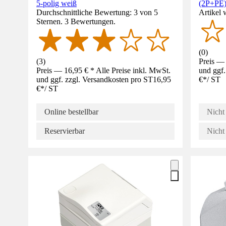
5-polig weiß
(2P+PE)
Durchschnittliche Bewertung: 3 von 5
Artikel 
Sternen. 3 Bewertungen.
(
0
)
(
3
)
Preis — 
Preis — 16,95 € * Alle Preise inkl. MwSt.
und ggf.
und ggf. zzgl. Versandkosten pro ST
16,95
€
*
/
ST
€
*
/
ST
Online bestellbar
Nicht 
Reservierbar
Nicht 