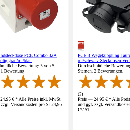
ndsteckdose PCE Combo 32A
PCE 3-Wegekupplung Tauru
olig grau/rot/blau
rot/schwarz Steckdosen Vert
nittliche Bewertung: 5 von 5
Durchschnittliche Bewertung
. 1 Bewertung.
Sternen. 2 Bewertungen.
(
2
)
24,95 € * Alle Preise inkl. MwSt.
Preis — 24,95 € * Alle Prei
 zzgl. Versandkosten pro ST
24,95
und ggf. zzgl. Versandkoste
€
*
/
ST