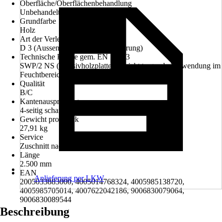
Oberfläche/Oberflächenbehandlung
Unbehandelt
Grundfarbe
Holz
Art der Verleimung
D 3 (Aussenbereich ohne Bewitterung)
Technische Klasse gem. EN 13353
SWP/2 NS (Massivholzplatte für nicht tragende Verwendung im
Feuchtbereich)
Qualität
B/C
Kantenausprägung
4-seitig scharfe Kante
Gewicht pro Stück
27,91 kg
Service
Zuschnitt nach Maß
Länge
2.500 mm
EAN
Anlieferung per LKW
2005033883000, 4005014768324, 4005985138720,
4005985705014, 4007622042186, 9006830079064,
9006830089544
Beschreibung