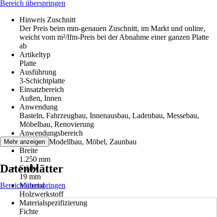
Bereich überspringen
Hinweis Zuschnitt
Der Preis beim mm-genauen Zuschnitt, im Markt und online,
weicht vom m²/lfm-Preis bei der Abnahme einer ganzen Platte
ab
Artikeltyp
Platte
Ausführung
3-Schichtplatte
Einsatzbereich
Außen, Innen
Anwendung
Basteln, Fahrzeugbau, Innenausbau, Ladenbau, Messebau,
Möbelbau, Renovierung
Anwendungsbereich
Bauholz, Modellbau, Möbel, Zaunbau
Mehr anzeigen
Breite
1.250 mm
Datenblätter
Stärke
19 mm
Bereich überspringen
Material
Holzwerkstoff
Materialspezifizierung
Fichte