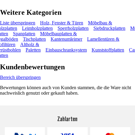
Weitere Kategorien
Liste überspringen
Holz, Fenster & Türen
Möbelbau &
lzplatten
Leimholzplatten
Sperrholzplatten
Siebdruckplatten
Mu
atten
Spanplatten
Möbelbauplatten &
galböden
Tischplatten
Kantenumleimer
Lamellentüren &
ofiltüren
Altholz &
rüstbohlen
Paletten
Einbauschranksystem
Kunststoffplatten
Ca
atten
Kundenbewertungen
Bereich überspringen
Bewertungen können auch von Kunden stammen, die die Ware nicht
nachweislich genutzt oder gekauft haben.
Zahlarten