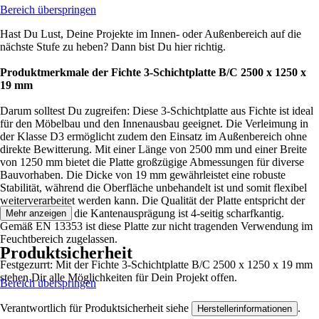
Bereich überspringen
Hast Du Lust, Deine Projekte im Innen- oder Außenbereich auf die
nächste Stufe zu heben? Dann bist Du hier richtig.
Produktmerkmale der Fichte 3-Schichtplatte B/C 2500 x 1250 x
19 mm
Darum solltest Du zugreifen: Diese 3-Schichtplatte aus Fichte ist ideal
für den Möbelbau und den Innenausbau geeignet. Die Verleimung in
der Klasse D3 ermöglicht zudem den Einsatz im Außenbereich ohne
direkte Bewitterung. Mit einer Länge von 2500 mm und einer Breite
von 1250 mm bietet die Platte großzügige Abmessungen für diverse
Bauvorhaben. Die Dicke von 19 mm gewährleistet eine robuste
Stabilität, während die Oberfläche unbehandelt ist und somit flexibel
weiterverarbeitet werden kann. Die Qualität der Platte entspricht der
Klasse B/C und die Kantenausprägung ist 4-seitig scharfkantig.
Mehr anzeigen
Gemäß EN 13353 ist diese Platte zur nicht tragenden Verwendung im
Feuchtbereich zugelassen.
Produktsicherheit
Festgezurrt: Mit der Fichte 3-Schichtplatte B/C 2500 x 1250 x 19 mm
stehen Dir alle Möglichkeiten für Dein Projekt offen.
Bereich überspringen
Verantwortlich für Produktsicherheit siehe
.
Herstellerinformationen