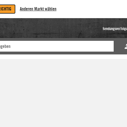
RICHTIG
Anderen Markt wählen
Sendungsverfolg