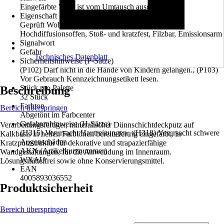
Eingefärbte Ware ist vom Umtausch ausgeschlossen
Eigenschaft
Geprüft Wohngesund, Zementfreier Kalkputz,
Hochdiffusionsoffen, Stoß- und kratzfest, Filzbar, Emissionsarm
Signalwort
Gefahr
Technisches Datenblatt
Sicherheitshinweise (P-Sätze)
(P102) Darf nicht in die Hände von Kindern gelangen., (P103)
Vor Gebrauch Kennzeichnungsetikett lesen.
Stück pro Palette
Beschreibung
32 Stück
Farbton
Bereich überspringen
Abgetönt im Farbcenter
Gefahrenhinweise (H-Sätze)
Verarbeitungsfertiger, mineralischer Dünnschichtdeckputz auf
(H315) Verursacht Hautreizungen., (H318) Verursacht schwere
Kalkbasis in hellen Farbtönen bereits fertrig eingefärbt, in
Augenschäden.
Kratzputzstruktur für dekorative und strapazierfähige
AKN (Artikelkurznummer)
Wandgestaltungen, für die Anwendung im Innenraum.
WXAU
Lösungsmittelfrei sowie ohne Konservierungsmittel.
EAN
4005893036552
Produktsicherheit
Bereich überspringen