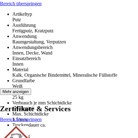
Bereich überspringen
Artikeltyp
Putz
Ausführung
Fertigputz, Kratzputz
Anwendung
Raumgestaltung, Verputzen
Anwendungsbereich
Innen, Decke, Wand
Einsatzbereich
Innen
Material
Kalk, Organische Bindemittel, Mineralische Füllstoffe
Grundfarbe
Weiß
Inhalt
Mehr anzeigen
25 kg
Verbrauch je mm Schichtdicke
Zertifikate & Services
1,93 kg/m²
Max. Schichtdicke
Bereich überspringen
1,5 mm
Trockendauer ca.
48 h
Körnung