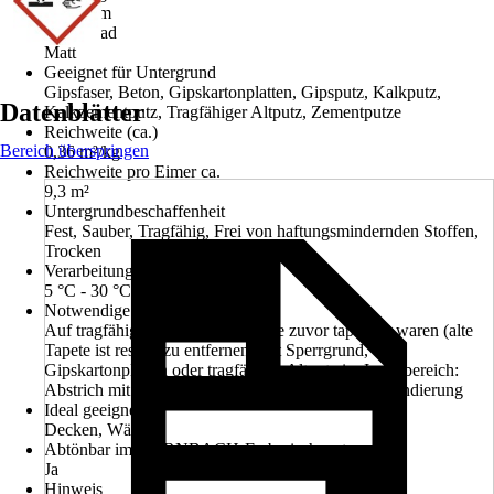
0-1,5 mm
Glanzgrad
Matt
Geeignet für Untergrund
Gipsfaser, Beton, Gipskartonplatten, Gipsputz, Kalkputz,
Datenblätter
Kalkzementputz, Tragfähiger Altputz, Zementputze
Reichweite (ca.)
Bereich überspringen
0,36 m²/kg
Reichweite pro Eimer ca.
9,3 m²
Untergrundbeschaffenheit
Fest, Sauber, Tragfähig, Frei von haftungsmindernden Stoffen,
Trocken
Verarbeitungstemperatur
5 °C - 30 °C
Notwendige Vorbehandlung
Auf tragfähigen Altputzen, welche zuvor tapeziert waren (alte
Tapete ist restlos zu entfernen) mit Sperrgrund,
Gipskartonplatten oder tragfähiger Altputz im Innenbereich:
Abstrich mit Sperrgrund, Anstrich mit Universalgrundierung
Ideal geeignet für
Decken, Wände
Abtönbar im HORNBACH-Farbmischcenter
Ja
Hinweis