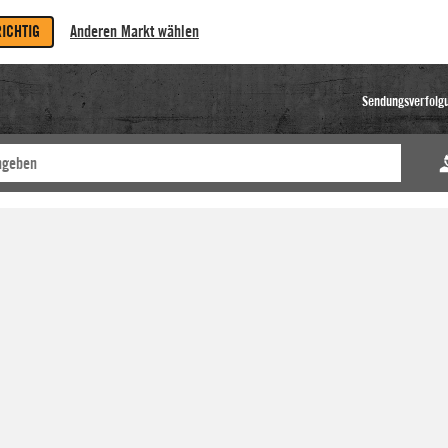
RICHTIG
Anderen Markt wählen
Sendungsverfolg