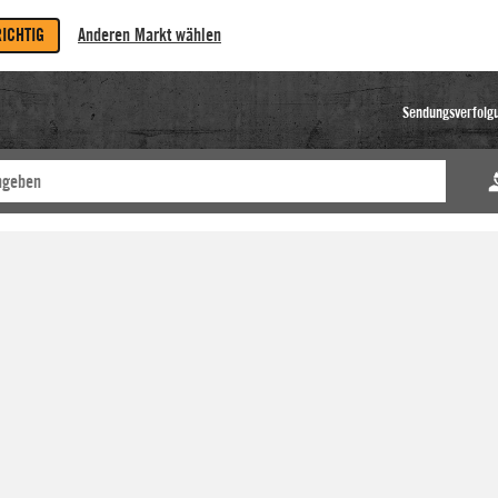
RICHTIG
Anderen Markt wählen
Sendungsverfolg