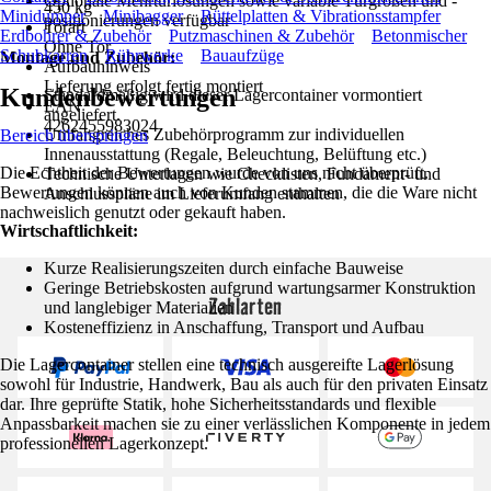
Optionale Mehrtürlösungen sowie variable Türgrößen und -
450 kg
Minidumper
Minibagger
Rüttelplatten & Vibrationsstampfer
positionierungen verfügbar
Torart
Erdbohrer & Zubehör
Putzmaschinen & Zubehör
Betonmischer
Ohne Tor
Schubkarren
Rührwerke
Bauaufzüge
Montage und Zubehör:
Aufbauhinweis
Lieferung erfolgt fertig montiert
Kundenbewertungen
Standardmäßig wird dieser Lagercontainer vormontiert
EAN
angeliefert.
4262455983024
Umfangreiches Zubehörprogramm zur individuellen
Bereich überspringen
Innenausstattung (Regale, Beleuchtung, Belüftung etc.)
Die Echtheit der Bewertungen wurde von uns nicht überprüft.
Technische Unterlagen wie Checklisten, Fundament- und
Bewertungen können auch von Kunden stammen, die die Ware nicht
Anschlusspläne im Lieferumfang enthalten
nachweislich genutzt oder gekauft haben.
Wirtschaftlichkeit:
Kurze Realisierungszeiten durch einfache Bauweise
Geringe Betriebskosten aufgrund wartungsarmer Konstruktion
Zahlarten
und langlebiger Materialien
Kosteneffizienz in Anschaffung, Transport und Aufbau
Die Lagercontainer stellen eine technisch ausgereifte Lagerlösung
sowohl für Industrie, Handwerk, Bau als auch für den privaten Einsatz
dar. Ihre geprüfte Statik, hohe Sicherheitsstandards und flexible
Anpassbarkeit machen sie zu einer verlässlichen Komponente in jedem
professionellen Lagerkonzept.