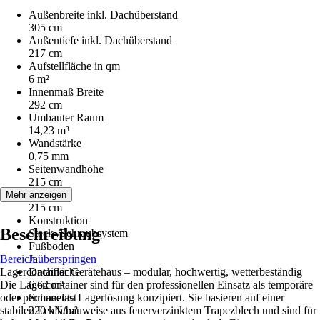
Außenbreite inkl. Dachüberstand
305 cm
Außentiefe inkl. Dachüberstand
217 cm
Aufstellfläche in qm
6 m²
Innenmaß Breite
292 cm
Umbauter Raum
14,23 m³
Wandstärke
0,75 mm
Seitenwandhöhe
215 cm
Firsthöhe
Mehr anzeigen
215 cm
Konstruktion
Beschreibung
Steck-/Schraubsystem
Fußboden
Bereich überspringen
Ja
Lagercontainer Gerätehaus – modular, hochwertig, wetterbeständig
Dachfläche
Die Lagercontainer sind für den professionellen Einsatz als temporäre
6,62 m²
oder permanente Lagerlösung konzipiert. Sie basieren auf einer
Schneelast
stabilen Leichtbauweise aus feuerverzinktem Trapezblech und sind für
220 kN/m²