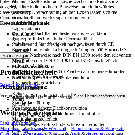
hohe mechanische Belastungen sowie wechselnde Einsatzorte
Material Dach
ausgelegt. Durch die modulare Bauweise und ein bewährtes
Metall
Stecksystem mit Dreifachfaltung an den Ecken lassen sich die
Artikeltyp
Container schnell und werkzeugarm montieren.
Container
Konstruktive Merkmale:
Ausführung
Lagercontainer
Wand- und Dachflächen bestehen aus verzinktem
Grundfarbe
Trapezprofilblech mit hoher Formstabilität
Rot
Stabilität und Standfestigkeit nachgewiesen durch CE-
Dachform
Kennzeichnung inkl. Leistungserklärung gemäß Eurocode 3
Flachdach
Statische Nachweise nach DIN EN 1090 sowie den relevanten
Material
Mehr anzeigen
Abschnitten der DIN EN 1991 und 1993 einschließlich
Metall
nationaler Anhänge
Materialspezifizierung
Produktsicherheit
TÜV Nord zertifiziertes GS-Zeichen zur Sicherstellung der
Stahlblech
geprüften Produktsicherheit
Ausführung der Oberflächenbehandlung
1 x maschinell gestrichen
Bereich überspringen
Sicherheitsausstattung:
Anzahl Fenster
Keine
Verantwortlich für Produktsicherheit:
.
Siehe Herstellerinformationen
Aushebelsichere Tür mit verstärktem Türblatt in
Türart
Standardausführung
Einzeltür
Von innen gesicherte Dachkonstruktion
Sicherheitsausstattung
Weitere Kategorien
Einbruchsichere Eckverbindungen für erhöhte
Profilzylinderschloss
Manipulationssicherheit
Anzahl Räume
Liste überspringen
Serienmäßiges Profilzylinderschloss mit erhöhter
1
Maschinen, Werkzeug & Werkstatt
Baumaschinen & Baugeräte
Schließsicherheit
Gewicht
Container
Betonrüttler, Betonschleifer & Steintrennmaschinen