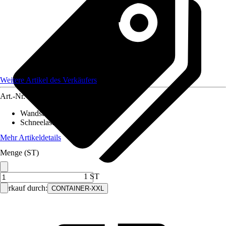
Weitere Artikel des Verkäufers
Art.-Nr.
12483023
Wandstärke
:
0,75 mm
Schneelast
:
220 kN/m²
Mehr Artikeldetails
Menge (ST)
1 ST
Verkauf durch:
CONTAINER-XXL