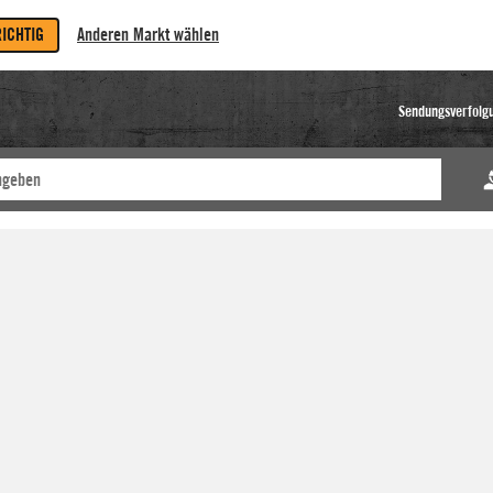
RICHTIG
Anderen Markt wählen
Sendungsverfolg