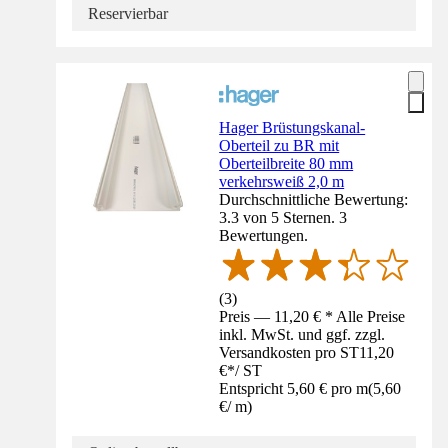
Reservierbar
Hager Brüstungskanal-
Oberteil zu BR mit
Oberteilbreite 80 mm
verkehrsweiß 2,0 m
Durchschnittliche Bewertung:
3.3 von 5 Sternen. 3
Bewertungen.
(
3
)
Preis — 11,20 € * Alle Preise
inkl. MwSt. und ggf. zzgl.
Versandkosten pro ST
11,20
€
*
/
ST
Entspricht 5,60 € pro m
(
5,60
€
/
m
)