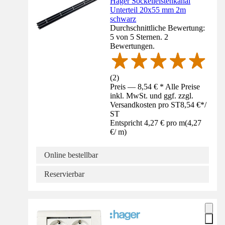
Hager Sockelleistenkanal
Unterteil 20x55 mm 2m
schwarz
Durchschnittliche Bewertung:
5 von 5 Sternen. 2
Bewertungen.
(
2
)
Preis — 8,54 € * Alle Preise
inkl. MwSt. und ggf. zzgl.
Versandkosten pro ST
8,54 €
*
/
ST
Entspricht 4,27 € pro m
(
4,27
€
/
m
)
Online bestellbar
Reservierbar