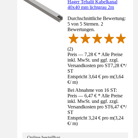
Hager Tehalit Kabelkanal
40x40 mm lichtgrau 2m
Durchschnittliche Bewertung:
5 von 5 Sternen. 2
Bewertungen.
(
2
)
Preis — 7,28 € * Alle Preise
inkl. MwSt. und ggf. zzgl.
Versandkosten pro ST
7,28 €
*
/
ST
Entspricht 3,64 € pro m
(
3,64
€
/
m
)
Bei Abnahme von 16 ST:
Preis — 6,47 € * Alle Preise
inkl. MwSt. und ggf. zzgl.
Versandkosten pro ST
6,47 €
*
/
ST
Entspricht 3,24 € pro m
(
3,24
€
/
m
)
Online bestellbar