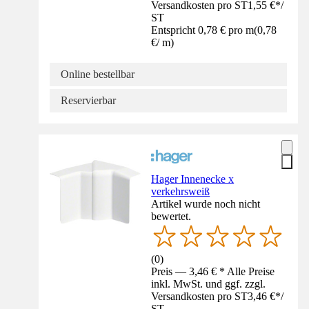
Versandkosten pro ST
1,55 €
*
/
ST
Entspricht 0,78 € pro m
(
0,78
€
/
m
)
Online bestellbar
Reservierbar
Hager Innenecke x
verkehrsweiß
Artikel wurde noch nicht
bewertet.
(
0
)
Preis — 3,46 € * Alle Preise
inkl. MwSt. und ggf. zzgl.
Versandkosten pro ST
3,46 €
*
/
ST