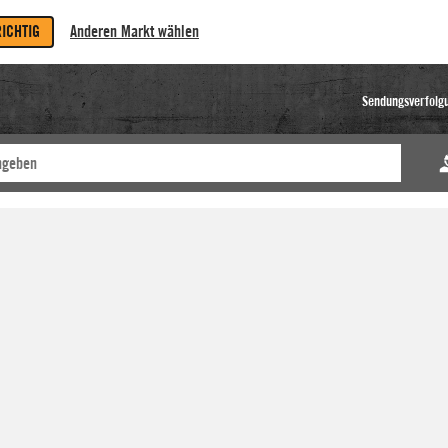
RICHTIG
Anderen Markt wählen
Sendungsverfolg