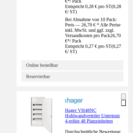
€
*
/
Pack
Entspricht 0,28 € pro ST
(
0,28
€
/
ST
)
Bei Abnahme von 10 Pack:
Preis — 26,70 € * Alle Preise
inkl. MwSt. und ggf. zzgl.
Versandkosten pro Pack
26,70
€
*
/
Pack
Entspricht 0,27 € pro ST
(
0,27
€
/
ST
)
Online bestellbar
Reservierbar
Hager VH48NC
Hohlwandverteiler Unterputz
4-reihig 48 Platzeinheiten
Durchschnittliche Bewertung: