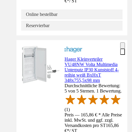
€
*
/
ST
Online bestellbar
Reservierbar
Hager Kleinverteiler
VU48NW Volta Multimedia
Unterputz IP30 Kunststoff 4-
reihig weiß BxHxT
348x755,5x98 mm
Durchschnittliche Bewertung:
5 von 5 Sternen. 1 Bewertung.
(
1
)
Preis — 165,86 € * Alle Preise
inkl. MwSt. und ggf. zzgl.
Versandkosten pro ST
165,86
€
*
/
ST