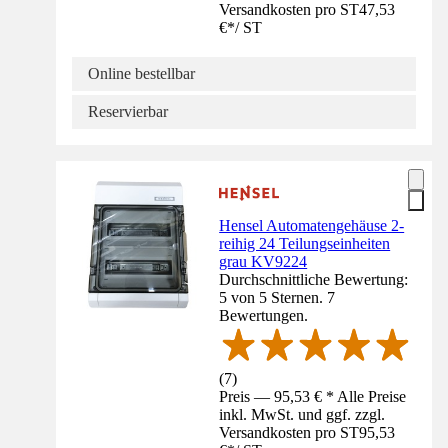
Versandkosten pro ST
47,53
€
*
/
ST
Online bestellbar
Reservierbar
Hensel Automatengehäuse 2-
reihig 24 Teilungseinheiten
grau KV9224
Durchschnittliche Bewertung:
5 von 5 Sternen. 7
Bewertungen.
(
7
)
Preis — 95,53 € * Alle Preise
inkl. MwSt. und ggf. zzgl.
Versandkosten pro ST
95,53