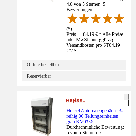
4.8 von 5 Sternen. 5
Bewertungen.
(
5
)
Preis — 84,19 € * Alle Preise
inkl. MwSt. und ggf. zzgl.
Versandkosten pro ST
84,19
€
*
/
ST
Online bestellbar
Reservierbar
Hensel Automatengehäuse 3-
reihig 36 Teilungseinheiten
grau KV9336
Durchschnittliche Bewertung:
5 von 5 Sternen. 7