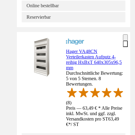
Online bestellbar
Reservierbar
Hager VA48CN
Verteilerkasten Aufputz 4-
reihig HxBxT 640x305x96,5
mm
Durchschnittliche Bewertung:
5 von 5 Sternen. 8
Bewertungen.
(
8
)
Preis — 63,49 € * Alle Preise
inkl. MwSt. und ggf. zzgl.
Versandkosten pro ST
63,49
€
*
/
ST