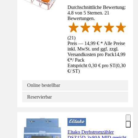
Durchschnittliche Bewertung:
4.8 von 5 Sternen. 21
Bewertungen.
(
21
)
Preis — 14,99 € * Alle Preise
inkl. MwSt. und ggf. zzgl.
Versandkosten pro Pack
14,99
€
*
/
Pack
Entspricht 0,30 € pro ST
(
0,30
€
/
ST
)
Online bestellbar
Reservierbar
Eltako Drehstromzähler
DSZ15D-3x80A MID geeicht