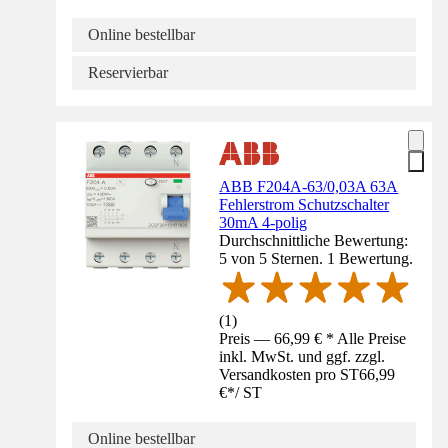
Online bestellbar
Reservierbar
ABB F204A-63/0,03A 63A
Fehlerstrom Schutzschalter
30mA 4-polig
Durchschnittliche Bewertung:
5 von 5 Sternen. 1 Bewertung.
(
1
)
Preis — 66,99 € * Alle Preise
inkl. MwSt. und ggf. zzgl.
Versandkosten pro ST
66,99
€
*
/
ST
Online bestellbar