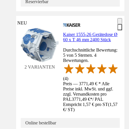
Reservierbar
NEU
Kaiser 1555-26 Gerätedose Ø
60 x T 46 mm 2400 Stück
Durchschnittliche Bewertung:
5 von 5 Sternen. 4
Bewertungen.
2 VARIANTEN
(
4
)
Preis — 3771,49 € * Alle
Preise inkl. MwSt. und ggf.
zzgl. Versandkosten pro
PAL
3771,49 €
*
/
PAL
Entspricht 1,57 € pro ST
(
1,57
€
/
ST
)
Online bestellbar