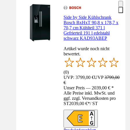
Side by Side Kühlschrank
Bosch BxHxT 90,8 x 178,7 x
70,7 cm Kühlteil 371 l
Gefrierteil 191 l edelstahl
schwarz KAD93ABEP
Artikel wurde noch nicht
bewertet.
(
0
)
UVP: 3799,00 €
UVP
3799,00
€
Unser Preis — 2039,00 € *
Alle Preise inkl. MwSt. und
ggf. zzgl. Versandkosten pro
ST
2039,00 €
*
/
ST