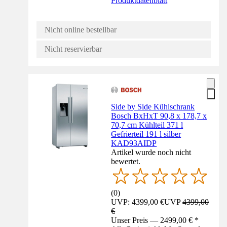
Produktdatenblatt
Nicht online bestellbar
Nicht reservierbar
Side by Side Kühlschrank
Bosch BxHxT 90,8 x 178,7 x
70,7 cm Kühlteil 371 l
Gefrierteil 191 l silber
KAD93AIDP
Artikel wurde noch nicht
bewertet.
(
0
)
UVP: 4399,00 €
UVP
4399,00
€
Unser Preis — 2499,00 € *