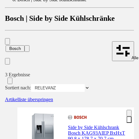
Bosch | Side by Side Kühlschränke
Bosch
Alle
3 Ergebnisse
Sortiert nach:
Artikelliste überspringen
Side by Side Kühlschrank
Bosch KAG93AIEP BxHxT
90.8 x 178.7 x 70.7 cm