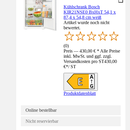
Kühlschrank Bosch
KIR21NSE0 BxHxT 54,1 x
87,4 x 54,8 cm weiß
Artikel wurde noch nicht
bewertet.
(
0
)
Preis — 430,00 € * Alle Preise
inkl. MwSt. und ggf. zzgl.
Versandkosten pro ST
430,00
€
*
/
ST
Produktdatenblatt
Online bestellbar
Nicht reservierbar