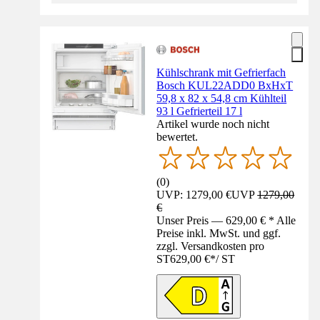
Kühlschrank mit Gefrierfach
Bosch KUL22ADD0 BxHxT
59,8 x 82 x 54,8 cm Kühlteil
93 l Gefrierteil 17 l
Artikel wurde noch nicht
bewertet.
(
0
)
UVP: 1279,00 €
UVP
1279,00
€
Unser Preis — 629,00 € * Alle
Preise inkl. MwSt. und ggf.
zzgl. Versandkosten pro
ST
629,00 €
*
/
ST