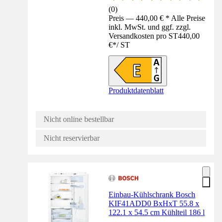
(
0
)
Preis — 440,00 € * Alle Preise
inkl. MwSt. und ggf. zzgl.
Versandkosten pro ST
440,00
€
*
/
ST
Produktdatenblatt
Nicht online bestellbar
Nicht reservierbar
Einbau-Kühlschrank Bosch
KIF41ADD0 BxHxT 55.8 x
122.1 x 54.5 cm Kühlteil 186 l