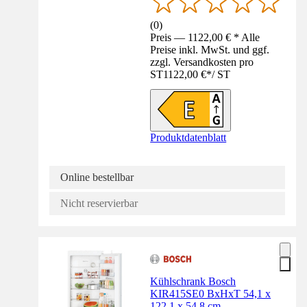
(
0
)
Preis — 1122,00 € * Alle
Preise inkl. MwSt. und ggf.
zzgl. Versandkosten pro
ST
1122,00 €
*
/
ST
Produktdatenblatt
Online bestellbar
Nicht reservierbar
Kühlschrank Bosch
KIR415SE0 BxHxT 54,1 x
122,1 x 54,8 cm