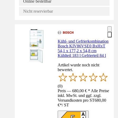
Online bestellbar
Nicht reservierbar
Kühl- und Gefrierkombination
Bosch KIV86VSE0 BxHxT
54,1 x 177,2 x 54,8 cm
Kühlteil 183 l Gefrierteil 84 l
Artikel wurde noch nicht
bewertet.
(
0
)
Preis — 680,00 € * Alle Preise
inkl. MwSt. und ggf. zzgl.
Versandkosten pro ST
680,00
€
*
/
ST