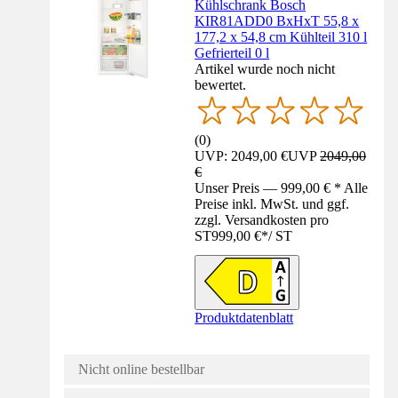
Kühlschrank Bosch
KIR81ADD0 BxHxT 55,8 x
177,2 x 54,8 cm Kühlteil 310 l
Gefrierteil 0 l
Artikel wurde noch nicht
bewertet.
(
0
)
UVP: 2049,00 €
UVP
2049,00
€
Unser Preis — 999,00 € * Alle
Preise inkl. MwSt. und ggf.
zzgl. Versandkosten pro
ST
999,00 €
*
/
ST
Produktdatenblatt
Nicht online bestellbar