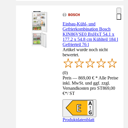
Einbau-Kühl- und
Gefrierkombination Bosch
KIN86VSE0 BxHxT 54.1 x
177.2 x 54.8 cm Kühlteil 184 l
Gefrierteil 76 l
Artikel wurde noch nicht
bewertet.
(
0
)
Preis — 869,00 € * Alle Preise
inkl. MwSt. und ggf. zzgl.
Versandkosten pro ST
869,00
€
*
/
ST
Produktdatenblatt