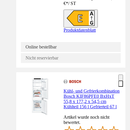
€
*
/
ST
Produktdatenblatt
Online bestellbar
Nicht reservierbar
Kühl- und Gefrierkombination
Bosch KIF86PFE0 BxHxT
55,8 x 177,2 x 54,5 cm
Kühlteil 156 l Gefrierteil 67 l
Artikel wurde noch nicht
bewertet.