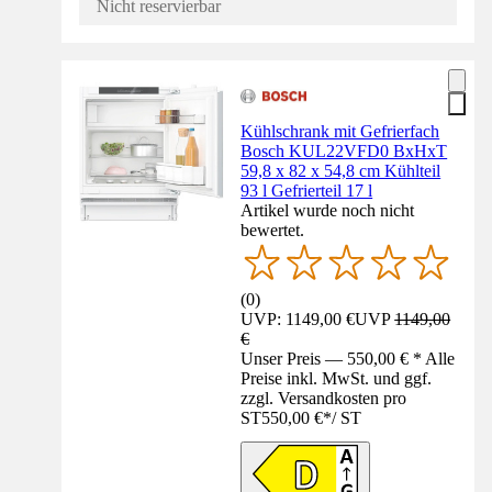
Nicht reservierbar
Kühlschrank mit Gefrierfach
Bosch KUL22VFD0 BxHxT
59,8 x 82 x 54,8 cm Kühlteil
93 l Gefrierteil 17 l
Artikel wurde noch nicht
bewertet.
(
0
)
UVP: 1149,00 €
UVP
1149,00
€
Unser Preis — 550,00 € * Alle
Preise inkl. MwSt. und ggf.
zzgl. Versandkosten pro
ST
550,00 €
*
/
ST