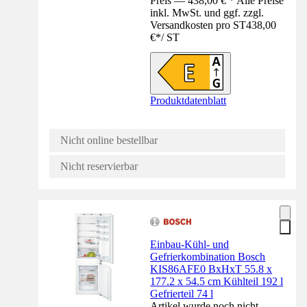
Preis — 438,00 € * Alle Preise
inkl. MwSt. und ggf. zzgl.
Versandkosten pro ST
438,00
€
*
/
ST
Produktdatenblatt
Nicht online bestellbar
Nicht reservierbar
Einbau-Kühl- und
Gefrierkombination Bosch
KIS86AFE0 BxHxT 55.8 x
177.2 x 54.5 cm Kühlteil 192 l
Gefrierteil 74 l
Artikel wurde noch nicht