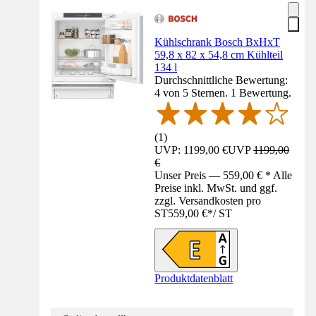
Kühlschrank Bosch BxHxT
59,8 x 82 x 54,8 cm Kühlteil
134 l
Durchschnittliche Bewertung:
4 von 5 Sternen. 1 Bewertung.
(
1
)
UVP: 1199,00 €
UVP
1199,00
€
Unser Preis — 559,00 € * Alle
Preise inkl. MwSt. und ggf.
zzgl. Versandkosten pro
ST
559,00 €
*
/
ST
Produktdatenblatt