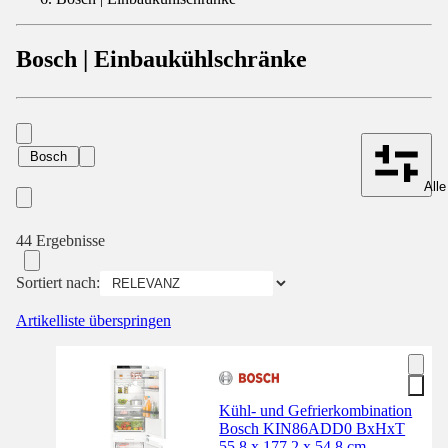
Bosch | Einbaukühlschränke
Bosch
Alle
44 Ergebnisse
Sortiert nach:
Artikelliste überspringen
Kühl- und Gefrierkombination
Bosch KIN86ADD0 BxHxT
55,8 x 177,2 x 54,8 cm