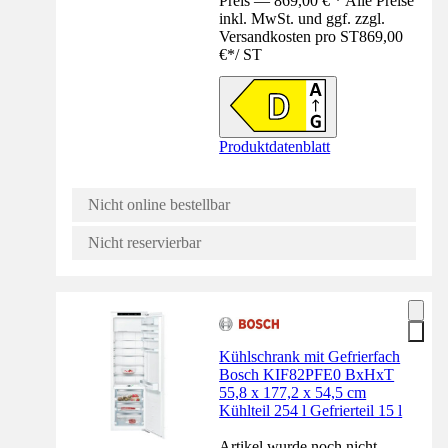
Preis — 869,00 € * Alle Preise
inkl. MwSt. und ggf. zzgl.
Versandkosten pro ST
869,00
€
*
/
ST
Produktdatenblatt
Nicht online bestellbar
Nicht reservierbar
Kühlschrank mit Gefrierfach
Bosch KIF82PFE0 BxHxT
55,8 x 177,2 x 54,5 cm
Kühlteil 254 l Gefrierteil 15 l
Artikel wurde noch nicht