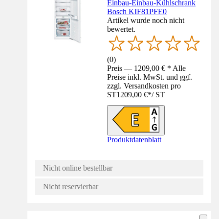
Einbau-Einbau-Kühlschrank
Bosch KIF81PFE0
Artikel wurde noch nicht
bewertet.
(
0
)
Preis — 1209,00 € * Alle
Preise inkl. MwSt. und ggf.
zzgl. Versandkosten pro
ST
1209,00 €
*
/
ST
Produktdatenblatt
Nicht online bestellbar
Nicht reservierbar