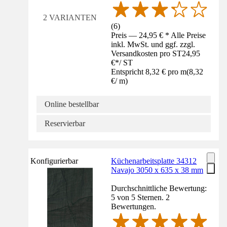
2 VARIANTEN
(
6
)
Preis — 24,95 € * Alle Preise
inkl. MwSt. und ggf. zzgl.
Versandkosten pro ST
24,95
€
*
/
ST
Entspricht 8,32 € pro m
(
8,32
€
/
m
)
Online bestellbar
Reservierbar
Konfigurierbar
Küchenarbeitsplatte 34312
Navajo 3050 x 635 x 38 mm
Durchschnittliche Bewertung:
5 von 5 Sternen. 2
Bewertungen.