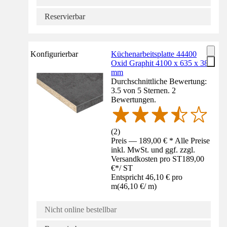
Reservierbar
Konfigurierbar
Küchenarbeitsplatte 44400
Oxid Graphit 4100 x 635 x 38
mm
Durchschnittliche Bewertung:
3.5 von 5 Sternen. 2
Bewertungen.
(
2
)
Preis — 189,00 € * Alle Preise
inkl. MwSt. und ggf. zzgl.
Versandkosten pro ST
189,00
€
*
/
ST
Entspricht 46,10 € pro
m
(
46,10 €
/
m
)
Nicht online bestellbar