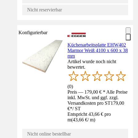
Nicht reservierbar
Konfigurierbar
Küchenarbeitsplatte EHW402
Marmor Weiß 4100 x 600 x 38
mm
Artikel wurde noch nicht
bewertet.
(
0
)
Preis — 179,00 € * Alle Preise
inkl. MwSt. und ggf. zzgl.
Versandkosten pro ST
179,00
€
*
/
ST
Entspricht 43,66 € pro
m
(
43,66 €
/
m
)
Nicht online bestellbar