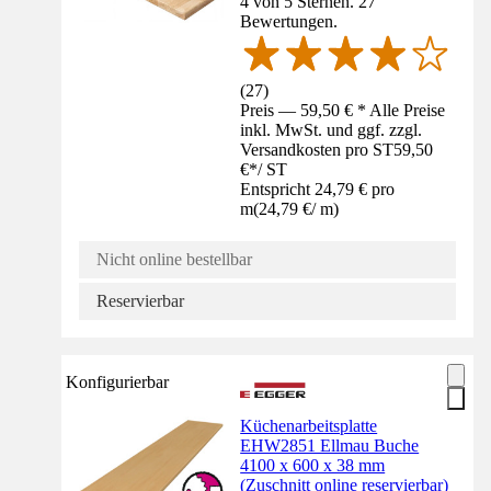
4 von 5 Sternen. 27
Bewertungen.
(
27
)
Preis — 59,50 € * Alle Preise
inkl. MwSt. und ggf. zzgl.
Versandkosten pro ST
59,50
€
*
/
ST
Entspricht 24,79 € pro
m
(
24,79 €
/
m
)
Nicht online bestellbar
Reservierbar
Konfigurierbar
Küchenarbeitsplatte
EHW2851 Ellmau Buche
4100 x 600 x 38 mm
(Zuschnitt online reservierbar)