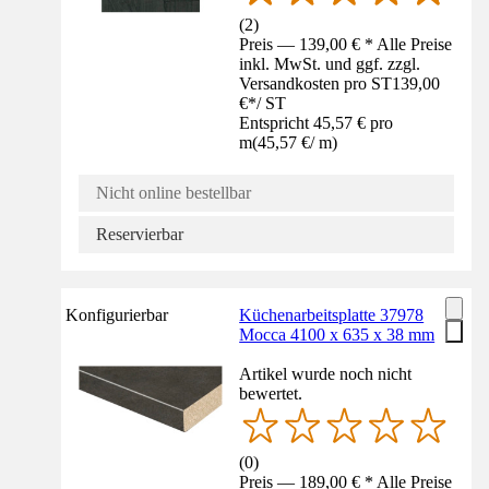
(
2
)
Preis — 139,00 € * Alle Preise
inkl. MwSt. und ggf. zzgl.
Versandkosten pro ST
139,00
€
*
/
ST
Entspricht 45,57 € pro
m
(
45,57 €
/
m
)
Nicht online bestellbar
Reservierbar
Konfigurierbar
Küchenarbeitsplatte 37978
Mocca 4100 x 635 x 38 mm
Artikel wurde noch nicht
bewertet.
(
0
)
Preis — 189,00 € * Alle Preise