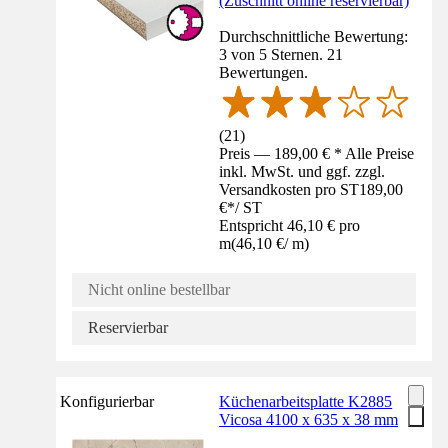
(Zuschnitt online reservierbar)
Durchschnittliche Bewertung:
3 von 5 Sternen. 21
Bewertungen.
(
21
)
Preis — 189,00 € * Alle Preise
inkl. MwSt. und ggf. zzgl.
Versandkosten pro ST
189,00
€
*
/
ST
Entspricht 46,10 € pro
m
(
46,10 €
/
m
)
Nicht online bestellbar
Reservierbar
Konfigurierbar
Küchenarbeitsplatte K2885
Vicosa 4100 x 635 x 38 mm