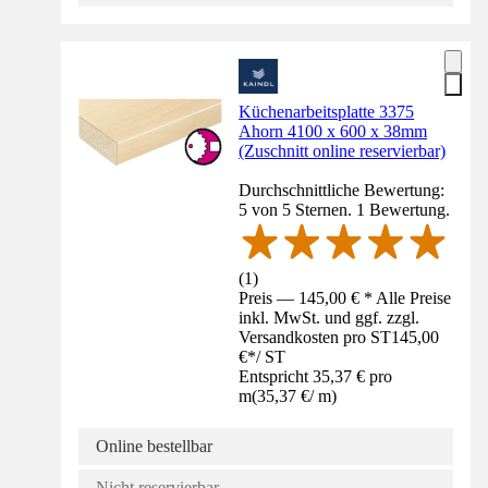
Küchenarbeitsplatte 3375
Ahorn 4100 x 600 x 38mm
(Zuschnitt online reservierbar)
Durchschnittliche Bewertung:
5 von 5 Sternen. 1 Bewertung.
(
1
)
Preis — 145,00 € * Alle Preise
inkl. MwSt. und ggf. zzgl.
Versandkosten pro ST
145,00
€
*
/
ST
Entspricht 35,37 € pro
m
(
35,37 €
/
m
)
Online bestellbar
Nicht reservierbar