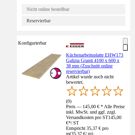
Nicht online bestellbar
Reservierbar
Konfigurierbar
Küchenarbeitsplatte EHW173
Galizia Granit 4100 x 600 x
38 mm (Zuschnitt online
reservierbar)
Artikel wurde noch nicht
bewertet.
(
0
)
Preis — 145,00 € * Alle Preise
inkl. MwSt. und ggf. zzgl.
Versandkosten pro ST
145,00
€
*
/
ST
Entspricht 35,37 € pro
m
(
35,37 €
/
m
)