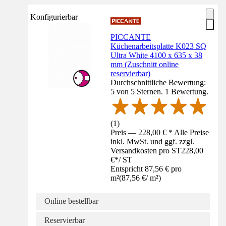
Konfigurierbar
PICCANTE
Küchenarbeitsplatte K023 SQ
Ultra White 4100 x 635 x 38
mm (Zuschnitt online
reservierbar)
Durchschnittliche Bewertung:
5 von 5 Sternen. 1 Bewertung.
(
1
)
Preis — 228,00 € * Alle Preise
inkl. MwSt. und ggf. zzgl.
Versandkosten pro ST
228,00
€
*
/
ST
Entspricht 87,56 € pro
m²
(
87,56 €
/
m²
)
Online bestellbar
Reservierbar