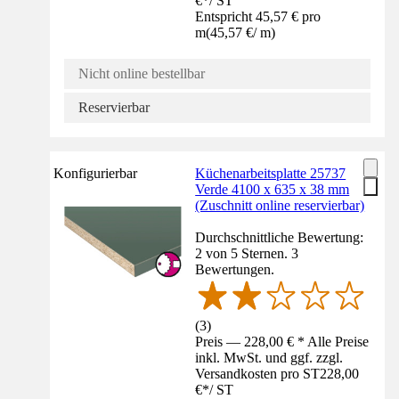
€
*
/
ST
Entspricht 45,57 € pro
m
(
45,57 €
/
m
)
Nicht online bestellbar
Reservierbar
Konfigurierbar
Küchenarbeitsplatte 25737
Verde 4100 x 635 x 38 mm
(Zuschnitt online reservierbar)
Durchschnittliche Bewertung:
2 von 5 Sternen. 3
Bewertungen.
(
3
)
Preis — 228,00 € * Alle Preise
inkl. MwSt. und ggf. zzgl.
Versandkosten pro ST
228,00
€
*
/
ST