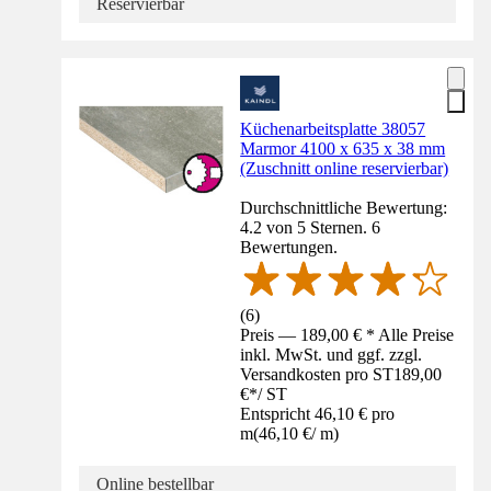
Reservierbar
Küchenarbeitsplatte 38057
Marmor 4100 x 635 x 38 mm
(Zuschnitt online reservierbar)
Durchschnittliche Bewertung:
4.2 von 5 Sternen. 6
Bewertungen.
(
6
)
Preis — 189,00 € * Alle Preise
inkl. MwSt. und ggf. zzgl.
Versandkosten pro ST
189,00
€
*
/
ST
Entspricht 46,10 € pro
m
(
46,10 €
/
m
)
Online bestellbar