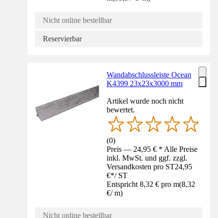
Nicht online bestellbar
Reservierbar
Wandabschlussleiste Ocean
K4399 23x23x3000 mm
Artikel wurde noch nicht
bewertet.
(
0
)
Preis — 24,95 € * Alle Preise
inkl. MwSt. und ggf. zzgl.
Versandkosten pro ST
24,95
€
*
/
ST
Entspricht 8,32 € pro m
(
8,32
€
/
m
)
Nicht online bestellbar