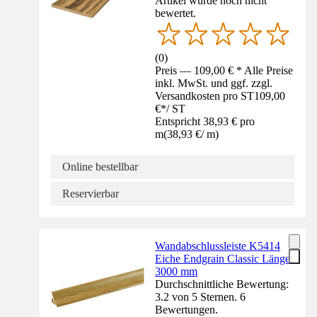
Artikel wurde noch nicht
bewertet.
(
0
)
Preis — 109,00 € * Alle Preise
inkl. MwSt. und ggf. zzgl.
Versandkosten pro ST
109,00
€
*
/
ST
Entspricht 38,93 € pro
m
(
38,93 €
/
m
)
Online bestellbar
Reservierbar
Wandabschlussleiste K5414
Eiche Endgrain Classic Länge:
3000 mm
Durchschnittliche Bewertung:
3.2 von 5 Sternen. 6
Bewertungen.