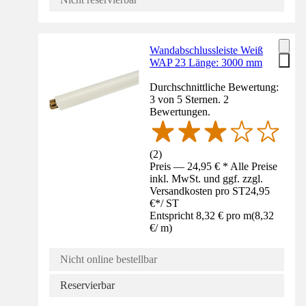
Wandabschlussleiste Weiß
WAP 23 Länge: 3000 mm
Durchschnittliche Bewertung:
3 von 5 Sternen. 2
Bewertungen.
(
2
)
Preis — 24,95 € * Alle Preise
inkl. MwSt. und ggf. zzgl.
Versandkosten pro ST
24,95
€
*
/
ST
Entspricht 8,32 € pro m
(
8,32
€
/
m
)
Nicht online bestellbar
Reservierbar