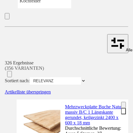
Kochfelder
Alle
326 Ergebnisse
(356 VARIANTEN)
Sortiert nach:
Artikelliste überspringen
Mehrzweckplatte Buche Natur
massiv B/C 1 Längskante
gerundet, keilgezinkt 2400 x
600 x 18 mm
Durchschnittliche Bewertung: