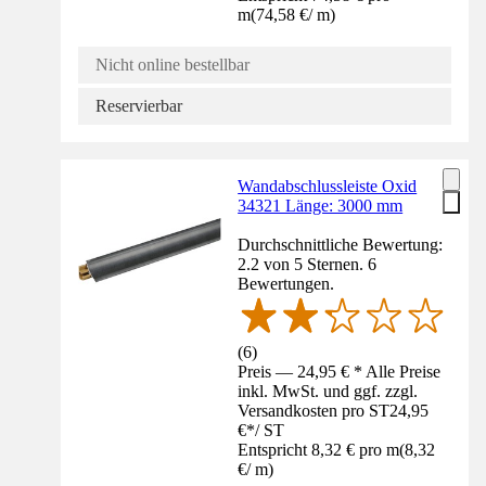
m
(
74,58 €
/
m
)
Nicht online bestellbar
Reservierbar
Wandabschlussleiste Oxid
34321 Länge: 3000 mm
Durchschnittliche Bewertung:
2.2 von 5 Sternen. 6
Bewertungen.
(
6
)
Preis — 24,95 € * Alle Preise
inkl. MwSt. und ggf. zzgl.
Versandkosten pro ST
24,95
€
*
/
ST
Entspricht 8,32 € pro m
(
8,32
€
/
m
)