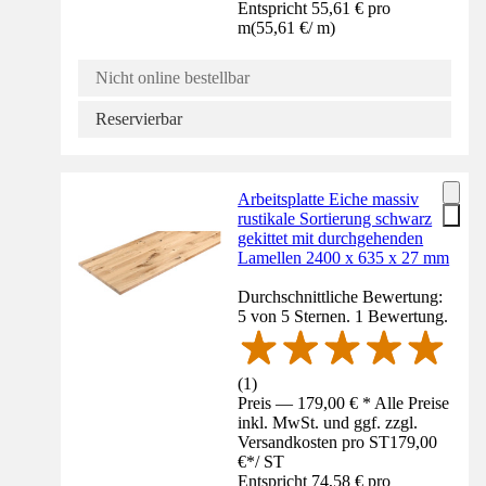
Entspricht 55,61 € pro
m
(
55,61 €
/
m
)
Nicht online bestellbar
Reservierbar
Arbeitsplatte Eiche massiv
rustikale Sortierung schwarz
gekittet mit durchgehenden
Lamellen 2400 x 635 x 27 mm
Durchschnittliche Bewertung:
5 von 5 Sternen. 1 Bewertung.
(
1
)
Preis — 179,00 € * Alle Preise
inkl. MwSt. und ggf. zzgl.
Versandkosten pro ST
179,00
€
*
/
ST
Entspricht 74,58 € pro