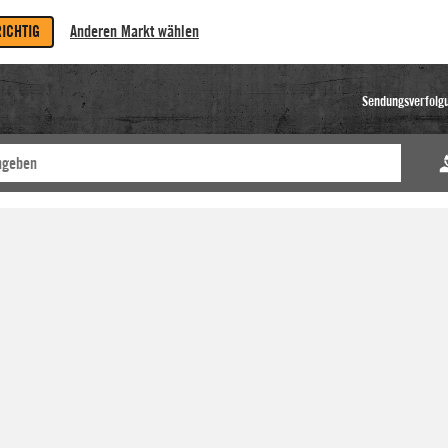
RICHTIG
Anderen Markt wählen
Sendungsverfolg