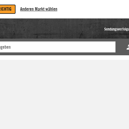
RICHTIG
Anderen Markt wählen
Sendungsverfolg