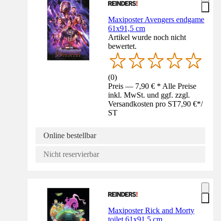
Maxiposter Avengers endgame
61x91,5 cm
Artikel wurde noch nicht
bewertet.
(
0
)
Preis — 7,90 € * Alle Preise
inkl. MwSt. und ggf. zzgl.
Versandkosten pro ST
7,90 €
*
/
ST
Online bestellbar
Nicht reservierbar
Maxiposter Rick and Morty
toilet 61x91,5 cm