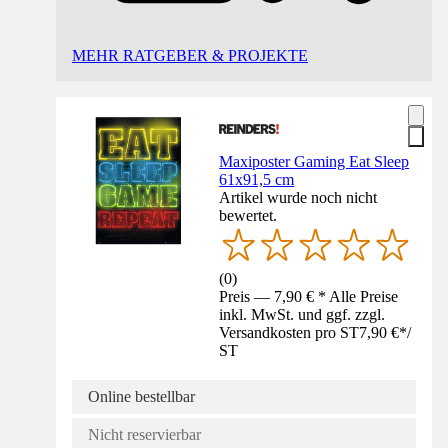
MEHR RATGEBER & PROJEKTE
Maxiposter Gaming Eat Sleep
61x91,5 cm
Artikel wurde noch nicht
bewertet.
(
0
)
Preis — 7,90 € * Alle Preise
inkl. MwSt. und ggf. zzgl.
Versandkosten pro ST
7,90 €
*
/
ST
Online bestellbar
Nicht reservierbar