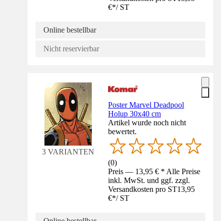
€
*
/
ST
Online bestellbar
Nicht reservierbar
Poster Marvel Deadpool
Holup 30x40 cm
Artikel wurde noch nicht
bewertet.
3 VARIANTEN
(
0
)
Preis — 13,95 € * Alle Preise
inkl. MwSt. und ggf. zzgl.
Versandkosten pro ST
13,95
€
*
/
ST
Online bestellbar