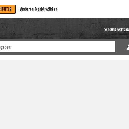
RICHTIG
Anderen Markt wählen
Sendungsverfolg