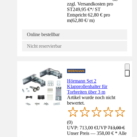
zzgl. Versandkosten pro
ST
249,95 €
*
/
ST
Entspricht 62,80 € pro
m
(
62,80 €
/
m
)
Online bestellbar
Nicht reservierbar
Hörmann Set 2
Klapprollenhalter für
Torbreiten über 3 m
Artikel wurde noch nicht
bewertet.
(
0
)
UVP: 713,00 €
UVP
713,00 €
Unser Preis — 358,00 € * Alle