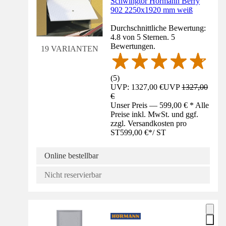
Schwingtor Hörmann Berry
902 2250x1920 mm weiß
Durchschnittliche Bewertung:
4.8 von 5 Sternen. 5
Bewertungen.
19 VARIANTEN
(
5
)
UVP: 1327,00 €
UVP
1327,00
€
Unser Preis — 599,00 € * Alle
Preise inkl. MwSt. und ggf.
zzgl. Versandkosten pro
ST
599,00 €
*
/
ST
Online bestellbar
Nicht reservierbar