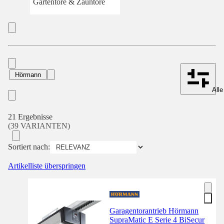
Gartentore & Zauntore
Hörmann
Alle
21 Ergebnisse
(39 VARIANTEN)
Sortiert nach:
Artikelliste überspringen
Garagentorantrieb Hörmann
SupraMatic E Serie 4 BiSecur