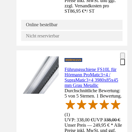
Preise inkl. MwSt. und ggf.
zzgl. Versandkosten pro
ST
86,95 €
*
/
ST
Online bestellbar
Nicht reservierbar
Führungsschiene FS10L für
Hörmann ProMatic3+4 /
SupraMatic3+4 3980x85x45
mm Grau Metallic
Durchschnittliche Bewertung:
5 von 5 Sternen. 1 Bewertung.
(
1
)
UVP: 338,00 €
UVP
338,00 €
Unser Preis — 249,95 € * Alle
Preise inkl. MwSt. und ggf.