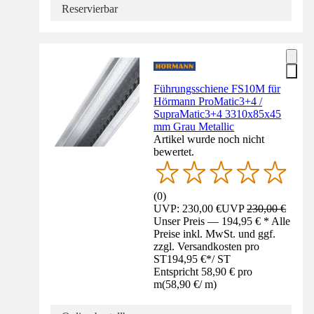
Reservierbar
Führungsschiene FS10M für
Hörmann ProMatic3+4 /
SupraMatic3+4 3310x85x45
mm Grau Metallic
Artikel wurde noch nicht
bewertet.
(
0
)
UVP: 230,00 €
UVP
230,00 €
Unser Preis — 194,95 € * Alle
Preise inkl. MwSt. und ggf.
zzgl. Versandkosten pro
ST
194,95 €
*
/
ST
Entspricht 58,90 € pro
m
(
58,90 €
/
m
)