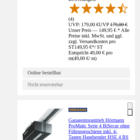
(
4
)
UVP: 179,00 €
UVP
179,00 €
Unser Preis — 149,95 € * Alle
Preise inkl. MwSt. und ggf.
zzgl. Versandkosten pro
ST
149,95 €
*
/
ST
Entspricht 49,00 € pro
m
(
49,00 €
/
m
)
Online bestellbar
Nicht reservierbar
Garagentorantrieb Hörmann
ProMatic Serie 4 BiSecur ohne
Führungsschiene inkl. 4-
Tasten Handsender HSE 4 BS