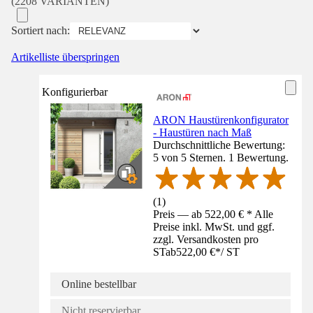
(2208 VARIANTEN)
Sortiert nach:
Artikelliste überspringen
Konfigurierbar
ARON Haustürenkonfigurator
- Haustüren nach Maß
Durchschnittliche Bewertung:
5 von 5 Sternen. 1 Bewertung.
(
1
)
Preis — ab 522,00 € * Alle
Preise inkl. MwSt. und ggf.
zzgl. Versandkosten pro
ST
ab
522,00 €
*
/
ST
Online bestellbar
Nicht reservierbar