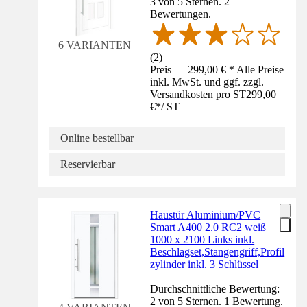
3 von 5 Sternen. 2
Bewertungen.
6 VARIANTEN
(
2
)
Preis — 299,00 € * Alle Preise
inkl. MwSt. und ggf. zzgl.
Versandkosten pro ST
299,00
€
*
/
ST
Online bestellbar
Reservierbar
Haustür Aluminium/PVC
Smart A400 2.0 RC2 weiß
1000 x 2100 Links inkl.
Beschlagset,Stangengriff,Profil
zylinder inkl. 3 Schlüssel
Durchschnittliche Bewertung:
2 von 5 Sternen. 1 Bewertung.