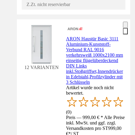
Z.Zt. nicht reservierbar
ARON Haustür Basic 3111
Aluminium-Kunststoff-
Verbund RAL 9016
verkehrsweiß 1000x2100 mm
einseitig flügelüberdeckend
DIN Links
12 VARIANTEN
inkl.Stoßgriffset,Innendrücker
in Edelstahl,Profilzylinder mit
3 Schlüsseln
Artikel wurde noch nicht
bewertet.
(
0
)
Preis — 999,00 € * Alle Preise
inkl. MwSt. und ggf. zzgl.
Versandkosten pro ST
999,00
€
*
/
ST