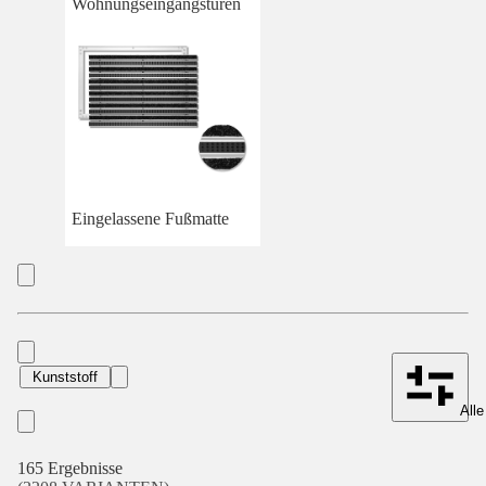
Wohnungseingangstüren
Eingelassene Fußmatte
Kunststoff
Alle
165 Ergebnisse