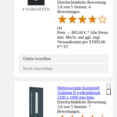
Durchschnittliche Bewertung:
3.8 von 5 Sternen. 4
4 VARIANTEN
Bewertungen.
(
4
)
Preis — 895,00 € * Alle Preise
inkl. MwSt. und ggf. zzgl.
Versandkosten pro ST
895,00
€
*
/
ST
Online bestellbar
Nicht reservierbar
Mehrzwecktür Kunststoff
Alabama II weiß/anthrazit
2100 x 1000 mm links
Durchschnittliche Bewertung:
3.6 von 5 Sternen. 7
Bewertungen.