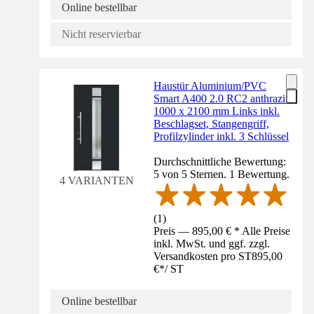
Online bestellbar
Nicht reservierbar
Haustür Aluminium/PVC
Smart A400 2.0 RC2 anthrazit
1000 x 2100 mm Links inkl.
Beschlagset, Stangengriff,
Profilzylinder inkl. 3 Schlüssel
Durchschnittliche Bewertung:
5 von 5 Sternen. 1 Bewertung.
4 VARIANTEN
(
1
)
Preis — 895,00 € * Alle Preise
inkl. MwSt. und ggf. zzgl.
Versandkosten pro ST
895,00
€
*
/
ST
Online bestellbar