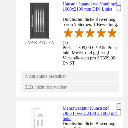
Haustür Japandi weiß/anthrazit
1000x2100 mm DIN Links
Durchschnittliche Bewertung:
5 von 5 Sternen. 1 Bewertung.
(
1
)
2 VARIANTEN
Preis — 399,00 € * Alle Preise
inkl. MwSt. und ggf. zzgl.
Versandkosten pro ST
399,00
€
*
/
ST
Nicht online bestellbar
Z.Zt. nicht reservierbar
Mehrzwecktür Kunststoff
Ohio II weiß 2100 x 1000 mm
links
Durchschnittliche Bewertung: