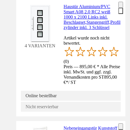
Haustür Aluminium/PVC
Smart A08 2.0 RC2 weiß
1000 x 2100 Links inkl.
Beschlagset,Stangengriff,Profil
zylinder inkl. 3 Schlüssel
Artikel wurde noch nicht
bewertet.
4 VARIANTEN
(
0
)
Preis — 895,00 € * Alle Preise
inkl. MwSt. und ggf. zzgl.
Versandkosten pro ST
895,00
€
*
/
ST
Online bestellbar
Nicht reservierbar
Nebeneingangstür Kunststoff