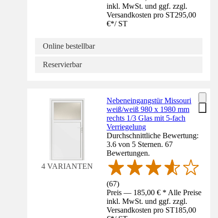
inkl. MwSt. und ggf. zzgl.
Versandkosten pro ST
295,00
€
*
/
ST
Online bestellbar
Reservierbar
Nebeneingangstür Missouri
weiß/weiß 980 x 1980 mm
rechts 1/3 Glas mit 5-fach
Verriegelung
Durchschnittliche Bewertung:
3.6 von 5 Sternen. 67
Bewertungen.
4 VARIANTEN
(
67
)
Preis — 185,00 € * Alle Preise
inkl. MwSt. und ggf. zzgl.
Versandkosten pro ST
185,00