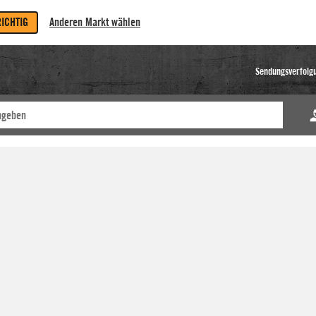
RICHTIG
Anderen Markt wählen
Sendungsverfolg