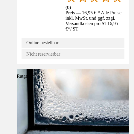
(
0
)
Preis — 16,95 € * Alle Preise
inkl. MwSt. und ggf. zzgl.
Versandkosten pro ST
16,95
€
*
/
ST
Online bestellbar
Nicht reservierbar
Ratgeber