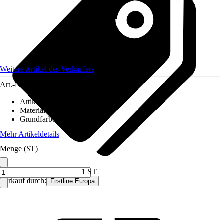
Weitere Artikel des Verkäufers
Art.-Nr.
12709992
Artikeltyp
:
Stein
Material
:
Glaskeramik
Grundfarbe
:
Weiß
Mehr Artikeldetails
Menge (ST)
1 ST
Verkauf durch:
Firstline Europa