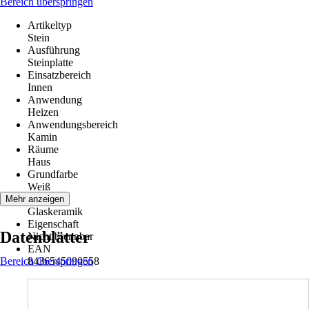
Bereich überspringen
Artikeltyp
Stein
Ausführung
Steinplatte
Einsatzbereich
Innen
Anwendung
Heizen
Anwendungsbereich
Kamin
Räume
Haus
Grundfarbe
Weiß
Material
Mehr anzeigen
Glaskeramik
Eigenschaft
Datenblätter
Nicht brennbar
EAN
Bereich überspringen
8436545090558