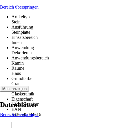
Bereich überspringen
Artikeltyp
Stein
Ausführung
Steinplatte
Einsatzbereich
Innen
Anwendung
Dekorieren
Anwendungsbereich
Kamin
Räume
Haus
Grundfarbe
Grau
Material
Mehr anzeigen
Glaskeramik
Eigenschaft
Datenblätter
Nicht brennbar
EAN
Bereich überspringen
8436545094716