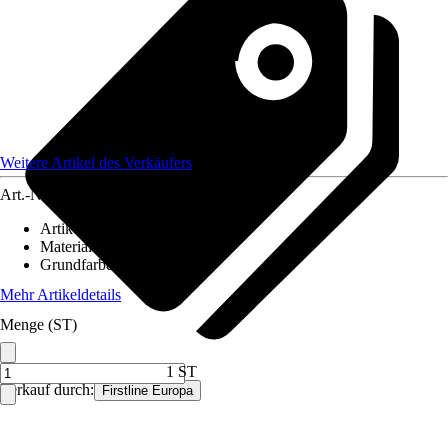
Weitere Artikel des Verkäufers
Art.-Nr.
12709996
Artikeltyp
:
Stein
Material
:
Glaskeramik
Grundfarbe
:
Grau
Mehr Artikeldetails
Menge (ST)
1 ST
Verkauf durch:
Firstline Europa