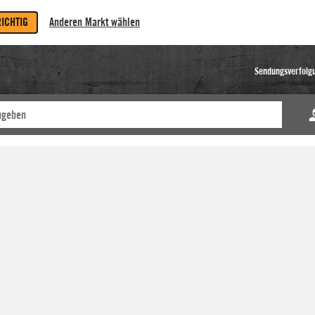
RICHTIG
Anderen Markt wählen
Sendungsverfolg