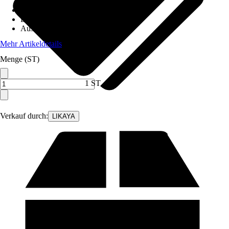
Material
:
Stahl, Edelstahl, Aluminium
Breite
:
50 cm
Ausführung
:
Gas
Mehr Artikeldetails
Menge (ST)
1 ST
Verkauf durch:
LIKAYA