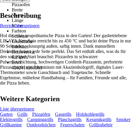
Pizzaofen
Breite
Beschreibung
50 cm
Länge
Bereich überspringen
60 cm
Farbton
Hol dir echte neapolitanische Pizza in den Garten! Der gasbetriebene
Schwarz
LIKAYA NeroSpin erreicht bis zu 450 °C und backt deine Pizza in nur
Grundfarbe
90 Sekunden – knusprig außen, saftig innen. Dank manuellem
Edelstahl
Drehteller bräunt jede Seite perfekt. Das Set enthält alles, was du für
Heizwert ca.
den sofortigen Start brauchst: Pizzaofen in schwarzer
6,2 kWh
Pulverbeschichtung, hochwertigen Cordierit-Pizzastein, perforierte
EAN
Pizzaschaufel aus Aluminium mit Akazienholzgriff, digitales Laser-
4262416260263
Thermometer sowie Gasschlauch und Tragetasche. Schnelle
Ergebnisse, mühelose Handhabung – für Familien, Freunde und alle,
die Pizza lieben.
Weitere Kategorien
Liste überspringen
Garten
Grills
Pizzaöfen
Gasgrills
Holzkohlegrills
Elektrogrills
Campinggrills
Planchagrills
Keramikgrills
Smoker
Grillkamine
Outdoorküchen
Feuerschalen
Grillzubehör