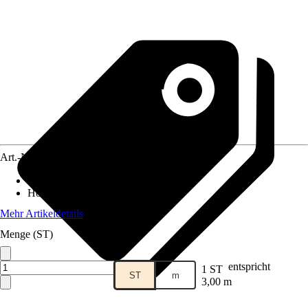
Art.-Nr.
12578628
Breite
:
300 cm
Höhe
:
100 cm
Mehr Artikeldetails
Menge (ST)
entspricht
1 ST
ST
m
3,00 m