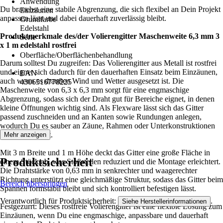
Anwendung
Du brauchst eine stabile Abgrenzung, die sich flexibel an Dein Projekt
Einzäunen
anpassen lässt und dabei dauerhaft zuverlässig bleibt.
Grundfarbe
Edelstahl
Produktmerkmale des/der Volierengitter Maschenweite 6,3 mm 3
Serie
x 1 m edelstahl rostfrei
-
Oberfläche/Oberflächenbehandlung
Darum solltest Du zugreifen: Das Volierengitter aus Metall ist rostfrei
-
und eignet sich dadurch für den dauerhaften Einsatz beim Einzäunen,
EAN
auch wenn es draußen Wind und Wetter ausgesetzt ist. Die
4306516778225
Maschenweite von 6,3 x 6,3 mm sorgt für eine engmaschige
Abgrenzung, sodass sich der Draht gut für Bereiche eignet, in denen
kleine Öffnungen wichtig sind. Als Flexware lässt sich das Gitter
passend zuschneiden und an Kanten sowie Rundungen anlegen,
wodurch Du es sauber an Zäune, Rahmen oder Unterkonstruktionen
anpassen kannst.
Mehr anzeigen
Mit 3 m Breite und 1 m Höhe deckt das Gitter eine große Fläche in
Produktsicherheit
einem Stück ab, was Stoßstellen reduziert und die Montage erleichtert.
Die Drahtstärke von 0,63 mm in senkrechter und waagerechter
Richtung unterstützt eine gleichmäßige Struktur, sodass das Gitter beim
Bereich überspringen
Spannen formstabil bleibt und sich kontrolliert befestigen lässt.
Verantwortlich für Produktsicherheit:
.
Siehe Herstellerinformationen
Festgezurrt: Dieses rostfreie Volierengitter ist eine flexible Lösung zum
Einzäunen, wenn Du eine engmaschige, anpassbare und dauerhaft