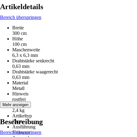
Artikeldetails
Bereich überspringen
Breite
300 cm
Höhe
100 cm
Maschenweite
6,3 x 6,3 mm
Drahtstärke senkrecht
0,63 mm
Drahtstärke waagerecht
0,63 mm
Material
Metall
Hinweis
rostfrei
Gewicht
Mehr anzeigen
2,4 kg
Artikeltyp
Beschreibung
Zaun
Ausführung
Bereich überspringen
Flexware