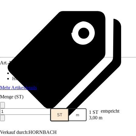
Art.-Nr.
12578626
Breite
:
300 cm
Höhe
:
100 cm
Mehr Artikeldetails
Menge (ST)
entspricht
1 ST
ST
m
3,00 m
Verkauf durch:
HORNBACH