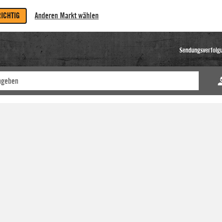
RICHTIG
Anderen Markt wählen
Sendungsverfolg