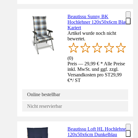
Beautissu Sunny BK
Hochlehner 120x50x6cm Blau
Kariert
Artikel wurde noch nicht
bewertet.
(
0
)
Preis — 29,99 € * Alle Preise
inkl. MwSt. und ggf. zzgl.
Versandkosten pro ST
29,99
€
*
/
ST
Online bestellbar
Nicht reservierbar
Beautissu Loft HL Hochlehner
120x50x6cm Dunkelblau