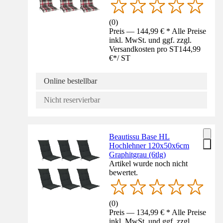
(
0
)
Preis — 144,99 € * Alle Preise
inkl. MwSt. und ggf. zzgl.
Versandkosten pro ST
144,99
€
*
/
ST
Online bestellbar
Nicht reservierbar
Beautissu Base HL
Hochlehner 120x50x6cm
Graphitgrau (6tlg)
Artikel wurde noch nicht
bewertet.
(
0
)
Preis — 134,99 € * Alle Preise
inkl. MwSt. und ggf. zzgl.