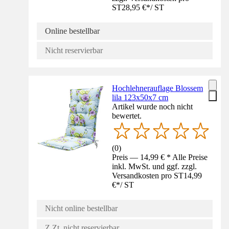
ST
28,95 €
*
/
ST
Online bestellbar
Nicht reservierbar
Hochlehnerauflage Blossem
lila 123x50x7 cm
Artikel wurde noch nicht
bewertet.
(
0
)
Preis — 14,99 € * Alle Preise
inkl. MwSt. und ggf. zzgl.
Versandkosten pro ST
14,99
€
*
/
ST
Nicht online bestellbar
Z.Zt. nicht reservierbar