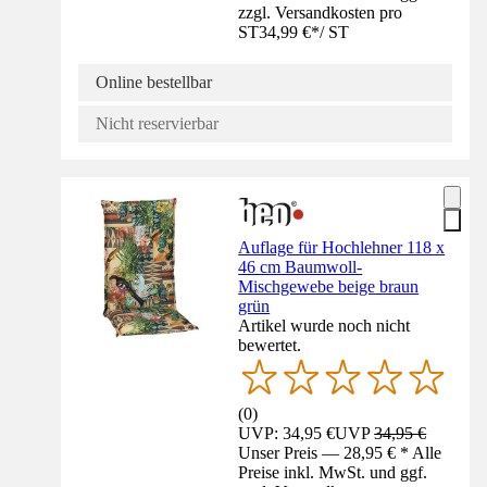
zzgl. Versandkosten pro
ST
34,99 €
*
/
ST
Online bestellbar
Nicht reservierbar
Auflage für Hochlehner 118 x
46 cm Baumwoll-
Mischgewebe beige braun
grün
Artikel wurde noch nicht
bewertet.
(
0
)
UVP: 34,95 €
UVP
34,95 €
Unser Preis — 28,95 € * Alle
Preise inkl. MwSt. und ggf.