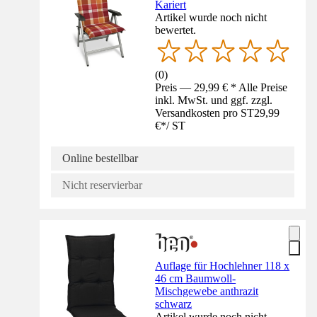
Kariert
Artikel wurde noch nicht
bewertet.
(
0
)
Preis — 29,99 € * Alle Preise
inkl. MwSt. und ggf. zzgl.
Versandkosten pro ST
29,99
€
*
/
ST
Online bestellbar
Nicht reservierbar
Auflage für Hochlehner 118 x
46 cm Baumwoll-
Mischgewebe anthrazit
schwarz
Artikel wurde noch nicht