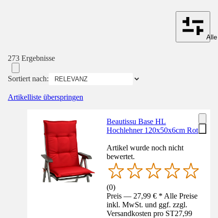
Alle
273 Ergebnisse
Sortiert nach:
Artikelliste überspringen
Beautissu Base HL
Hochlehner 120x50x6cm Rot
Artikel wurde noch nicht
bewertet.
(
0
)
Preis — 27,99 € * Alle Preise
inkl. MwSt. und ggf. zzgl.
Versandkosten pro ST
27,99