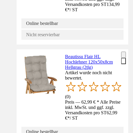
Versandkosten pro ST
134,99
€
*
/
ST
Online bestellbar
Nicht reservierbar
Beautissu Flair HL
Hochlehner 120x50x8cm
Hellgrau (2tlg)
Artikel wurde noch nicht
bewertet.
(
0
)
Preis — 62,99 € * Alle Preise
inkl. MwSt. und ggf. zzgl.
Versandkosten pro ST
62,99
€
*
/
ST
Online bestellbar