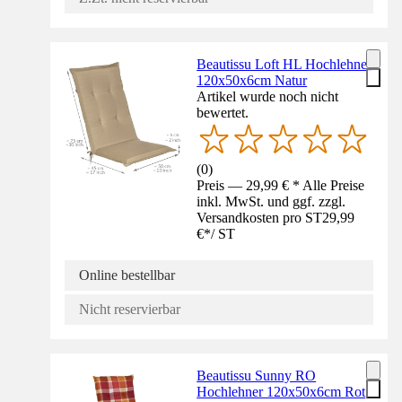
Beautissu Loft HL Hochlehner
120x50x6cm Natur
Artikel wurde noch nicht
bewertet.
(
0
)
Preis — 29,99 € * Alle Preise
inkl. MwSt. und ggf. zzgl.
Versandkosten pro ST
29,99
€
*
/
ST
Online bestellbar
Nicht reservierbar
Beautissu Sunny RO
Hochlehner 120x50x6cm Rot