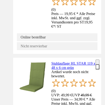
(
0
)
Preis — 19,95 € * Alle Preise
inkl. MwSt. und ggf. zzgl.
Versandkosten pro ST
19,95
€
*
/
ST
Online bestellbar
Nicht reservierbar
Stuhlauflage HL STAR 119 x
48 x 6 cm grün
Artikel wurde noch nicht
bewertet.
(
0
)
UVP: 49,99 €
UVP
49,99 €
Unser Preis — 34,99 € * Alle
Preise inkl. MwSt. und ggf.