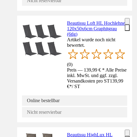
Nicht reservierbar
Beautissu Loft HL Hochlehner
120x50x6cm Graphitgrau
(6tlg)
Artikel wurde noch nicht
bewertet.
(
0
)
Preis — 139,99 € * Alle Preise
inkl. MwSt. und ggf. zzgl.
Versandkosten pro ST
139,99
€
*
/
ST
Online bestellbar
Nicht reservierbar
Beautissu HighLux HL