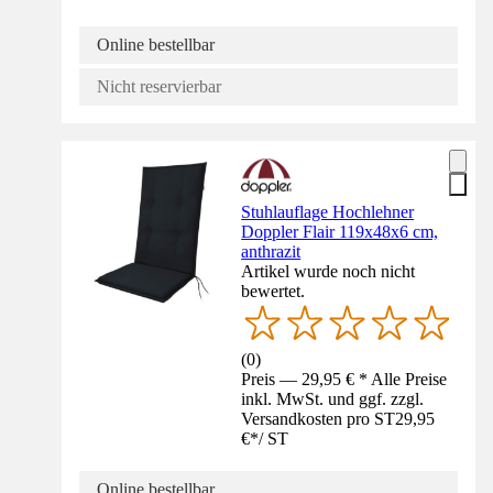
Online bestellbar
Nicht reservierbar
Stuhlauflage Hochlehner
Doppler Flair 119x48x6 cm,
anthrazit
Artikel wurde noch nicht
bewertet.
(
0
)
Preis — 29,95 € * Alle Preise
inkl. MwSt. und ggf. zzgl.
Versandkosten pro ST
29,95
€
*
/
ST
Online bestellbar