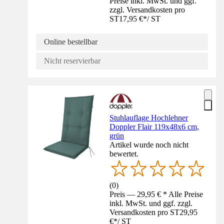
Preise inkl. MwSt. und ggf.
zzgl. Versandkosten pro
ST
17,95 €
*
/
ST
Online bestellbar
Nicht reservierbar
Stuhlauflage Hochlehner
Doppler Flair 119x48x6 cm,
grün
Artikel wurde noch nicht
bewertet.
(
0
)
Preis — 29,95 € * Alle Preise
inkl. MwSt. und ggf. zzgl.
Versandkosten pro ST
29,95
€
*
/
ST