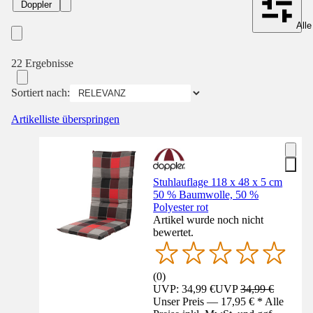
Doppler
Alle
22 Ergebnisse
Sortiert nach:
Artikelliste überspringen
Stuhlauflage 118 x 48 x 5 cm
50 % Baumwolle, 50 %
Polyester rot
Artikel wurde noch nicht
bewertet.
(
0
)
UVP: 34,99 €
UVP
34,99 €
Unser Preis — 17,95 € * Alle