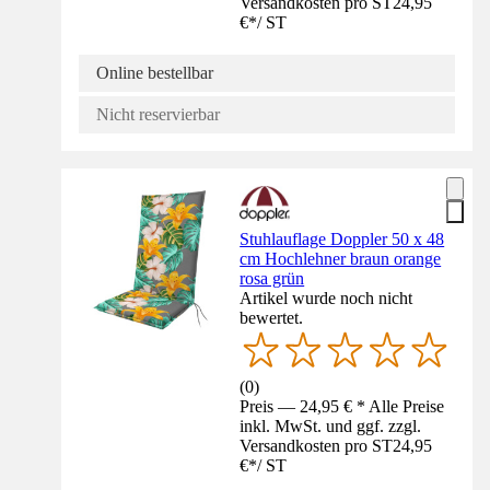
Versandkosten pro ST
24,95
€
*
/
ST
Online bestellbar
Nicht reservierbar
Stuhlauflage Doppler 50 x 48
cm Hochlehner braun orange
rosa grün
Artikel wurde noch nicht
bewertet.
(
0
)
Preis — 24,95 € * Alle Preise
inkl. MwSt. und ggf. zzgl.
Versandkosten pro ST
24,95
€
*
/
ST