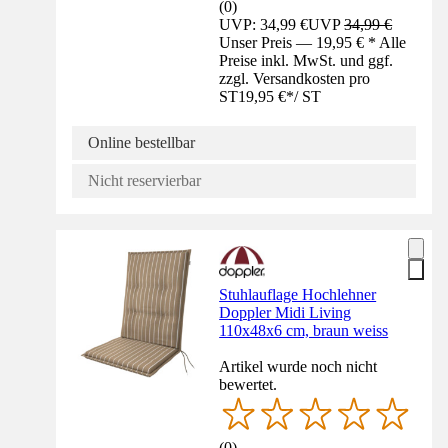
(
0
)
UVP: 34,99 €
UVP
34,99 €
Unser Preis — 19,95 € * Alle
Preise inkl. MwSt. und ggf.
zzgl. Versandkosten pro
ST
19,95 €
*
/
ST
Online bestellbar
Nicht reservierbar
Stuhlauflage Hochlehner
Doppler Midi Living
110x48x6 cm, braun weiss
Artikel wurde noch nicht
bewertet.
(
0
)