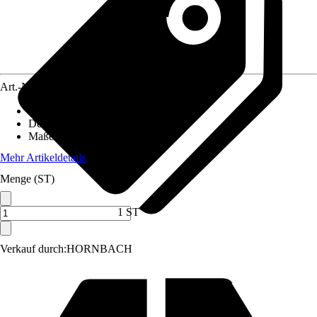
Art.-Nr.
12056605
Artikeltyp
:
Kissen
Dekor / Muster
:
Uni
Maße (BxH)
:
50 x 123 cm
Mehr Artikeldetails
Menge (ST)
1 ST
Verkauf durch:
HORNBACH