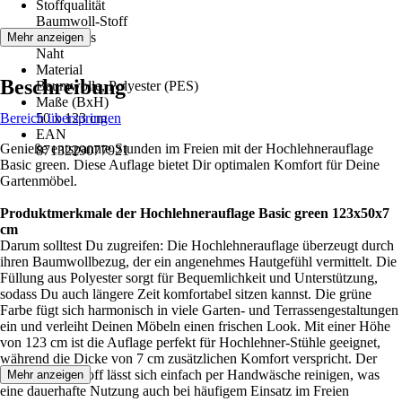
Stoffqualität
Baumwoll-Stoff
Verschluss
Mehr anzeigen
Naht
Material
Beschreibung
Baumwolle, Polyester (PES)
Maße (BxH)
Bereich überspringen
50 x 123 cm
EAN
Genieße entspannte Stunden im Freien mit der Hochlehnerauflage
8713229077921
Basic green. Diese Auflage bietet Dir optimalen Komfort für Deine
Gartenmöbel.
Produktmerkmale der Hochlehnerauflage Basic green 123x50x7
cm
Darum solltest Du zugreifen: Die Hochlehnerauflage überzeugt durch
ihren Baumwollbezug, der ein angenehmes Hautgefühl vermittelt. Die
Füllung aus Polyester sorgt für Bequemlichkeit und Unterstützung,
sodass Du auch längere Zeit komfortabel sitzen kannst. Die grüne
Farbe fügt sich harmonisch in viele Garten- und Terrassengestaltungen
ein und verleiht Deinen Möbeln einen frischen Look. Mit einer Höhe
von 123 cm ist die Auflage perfekt für Hochlehner-Stühle geeignet,
während die Dicke von 7 cm zusätzlichen Komfort verspricht. Der
pflegeleichte Stoff lässt sich einfach per Handwäsche reinigen, was
Mehr anzeigen
eine dauerhafte Nutzung auch bei häufigem Einsatz im Freien