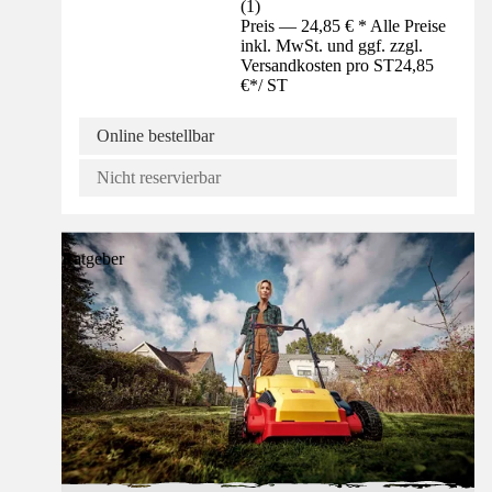
(
1
)
Preis — 24,85 € * Alle Preise
inkl. MwSt. und ggf. zzgl.
Versandkosten pro ST
24,85
€
*
/
ST
Online bestellbar
Nicht reservierbar
Ratgeber