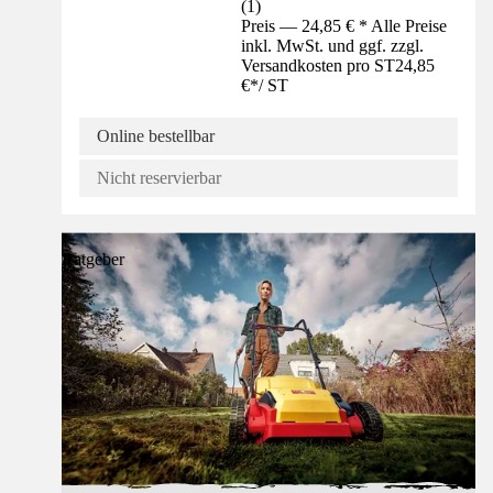
(
1
)
Preis — 24,85 € * Alle Preise
inkl. MwSt. und ggf. zzgl.
Versandkosten pro ST
24,85
€
*
/
ST
Online bestellbar
Nicht reservierbar
Ratgeber