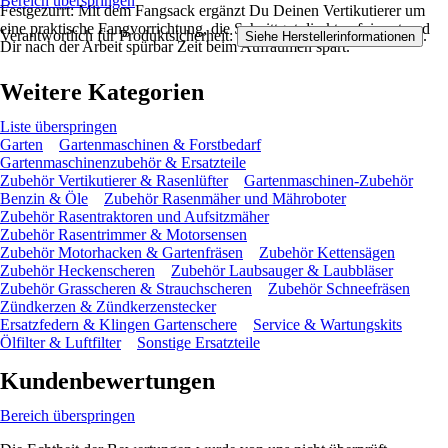
Bereich überspringen
Festgezurrt: Mit dem Fangsack ergänzt Du Deinen Vertikutierer um
eine praktische Fangvorrichtung, die Schnittgut direkt aufnimmt und
Verantwortlich für Produktsicherheit:
.
Siehe Herstellerinformationen
Dir nach der Arbeit spürbar Zeit beim Aufräumen spart.
Weitere Kategorien
Liste überspringen
Garten
Gartenmaschinen & Forstbedarf
Gartenmaschinenzubehör & Ersatzteile
Zubehör Vertikutierer & Rasenlüfter
Gartenmaschinen-Zubehör
Benzin & Öle
Zubehör Rasenmäher und Mähroboter
Zubehör Rasentraktoren und Aufsitzmäher
Zubehör Rasentrimmer & Motorsensen
Zubehör Motorhacken & Gartenfräsen
Zubehör Kettensägen
Zubehör Heckenscheren
Zubehör Laubsauger & Laubbläser
Zubehör Grasscheren & Strauchscheren
Zubehör Schneefräsen
Zündkerzen & Zündkerzenstecker
Ersatzfedern & Klingen Gartenschere
Service & Wartungskits
Ölfilter & Luftfilter
Sonstige Ersatzteile
Kundenbewertungen
Bereich überspringen