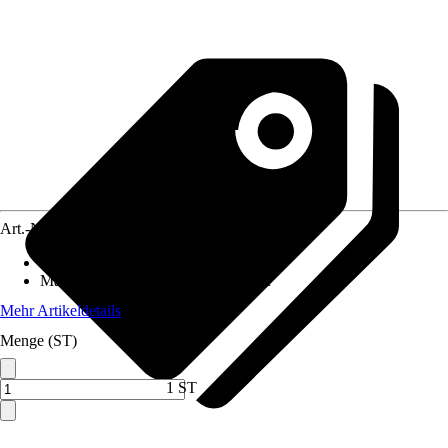
Art.-Nr.
12053308
Artikeltyp
:
Fangvorrichtung
Material
:
Metall, Gummi, Kunstfaser
Mehr Artikeldetails
Menge (ST)
1 ST