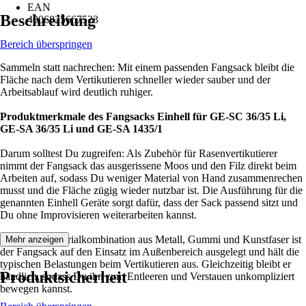
EAN
Beschreibung
4006825667523
Bereich überspringen
Sammeln statt nachrechen: Mit einem passenden Fangsack bleibt die
Fläche nach dem Vertikutieren schneller wieder sauber und der
Arbeitsablauf wird deutlich ruhiger.
Produktmerkmale des Fangsacks Einhell für GE-SC 36/35 Li,
GE-SA 36/35 Li und GE-SA 1435/1
Darum solltest Du zugreifen: Als Zubehör für Rasenvertikutierer
nimmt der Fangsack das ausgerissene Moos und den Filz direkt beim
Arbeiten auf, sodass Du weniger Material von Hand zusammenrechen
musst und die Fläche zügig wieder nutzbar ist. Die Ausführung für die
genannten Einhell Geräte sorgt dafür, dass der Sack passend sitzt und
Du ohne Improvisieren weiterarbeiten kannst.
Durch die Materialkombination aus Metall, Gummi und Kunstfaser ist
Mehr anzeigen
der Fangsack auf den Einsatz im Außenbereich ausgelegt und hält die
typischen Belastungen beim Vertikutieren aus. Gleichzeitig bleibt er
Produktsicherheit
handlich, sodass Du ihn zum Entleeren und Verstauen unkompliziert
bewegen kannst.